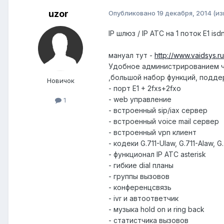
uzor
Опубликовано
19 декабря, 2014
(и
IP шлюз / IP АТС на 1 поток E1 is
мануал тут -
http://www.vaidsys.
Удобное администрированием 
,большой набор функций, подде
Новичок
- порт E1 + 2fxs+2fxo
- web управление
1
- вcтроенный sip/iax сервер
- встроенный voice mail сервер
- встроенный vpn клиент
- кодеки G.711-Ulaw, G.711-Alaw, 
- функционал IP АТС asterisk
- гибкие dial планы
- группы вызовов
- конференцсвязь
- ivr и автоответчик
- музыка hold on и ring back
- статистчика вызовов