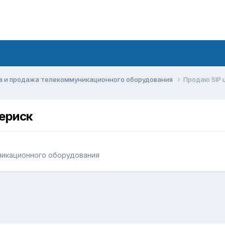
а и продажа телекоммуникационного оборудования
Продаю SIP ш
териск
никационного оборудования