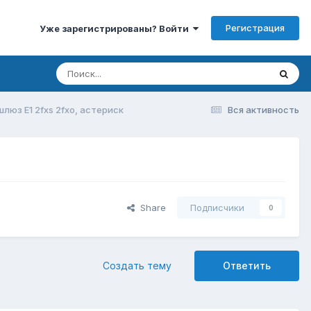
Регистрация
Уже зарегистрированы? Войти
люз E1 2fxs 2fxo, астериск
Вся активность
Share
Подписчики
0
Создать тему
Ответить