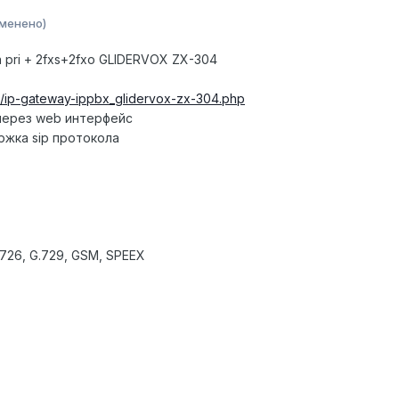
зменено)
dn pri + 2fxs+2fxo GLIDERVOX ZX-304
ru/ip-gateway-ippbx_glidervox-zx-304.php
через web интерфейс
ржка sip протокола
G.726, G.729, GSM, SPEEX