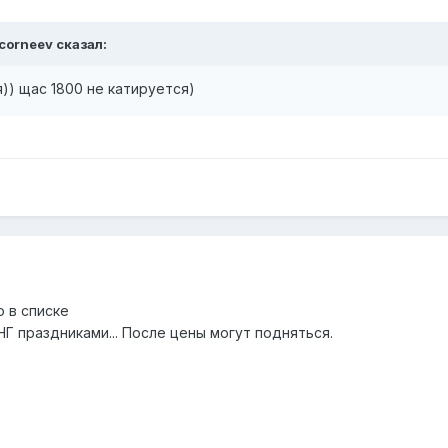
rcorneev сказал:
)) щас 1800 не катируется)
о в списке
НГ праздниками... После цены могут подняться.