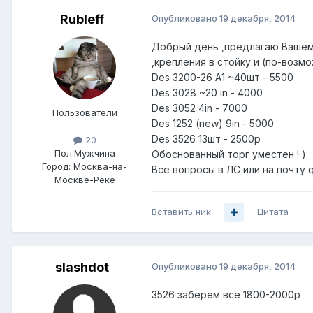
Rubleff
Опубликовано
19 декабря, 2014
Добрый день ,предлагаю Вашему
,крепления в стойку и (по-возм
Des 3200-26 A1 ~40шт - 5500
Des 3028 ~20 in - 4000
Des 3052 4in - 7000
Пользователи
Des 1252 (new) 9in - 5000
Des 3526 13шт - 2500р
20
Пол:
Мужчина
Обоснованный торг уместен ! )
Город:
Москва-на-
Все вопросы в ЛС или на почту 
Москве-Реке
Вставить ник
Цитата
slashdot
Опубликовано
19 декабря, 2014
3526 заберем все 1800-2000р