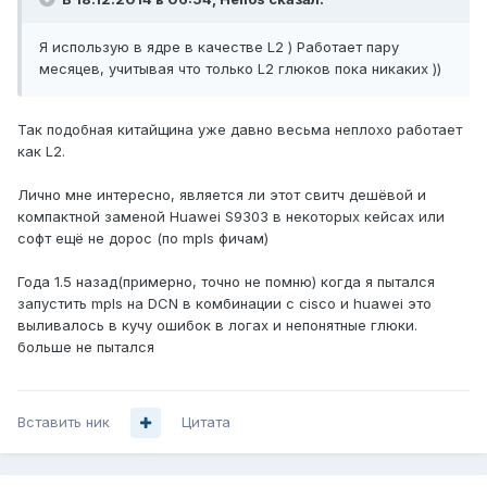
Я использую в ядре в качестве L2 ) Работает пару
месяцев, учитывая что только L2 глюков пока никаких ))
Так подобная китайщина уже давно весьма неплохо работает
как L2.
Лично мне интересно, является ли этот свитч дешёвой и
компактной заменой Huawei S9303 в некоторых кейсах или
софт ещё не дорос (по mpls фичам)
Года 1.5 назад(примерно, точно не помню) когда я пытался
запустить mpls на DCN в комбинации с cisco и huawei это
выливалось в кучу ошибок в логах и непонятные глюки.
больше не пытался
Вставить ник
Цитата