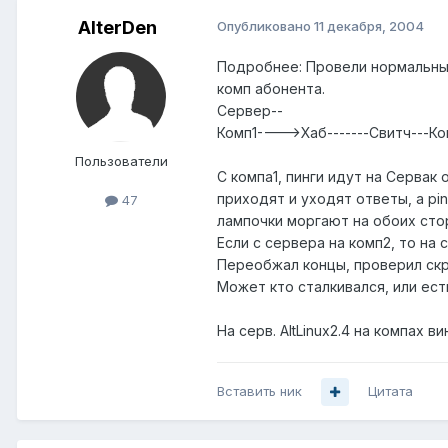
AlterDen
Опубликовано
11 декабря, 2004
Подробнее: Провели нормальным,
комп абонента.
Сервер--
Комп1---->Хаб-------Свитч---К
Пользователи
С компа1, пинги идут на Сервак 
приходят и уходят ответы, а pi
47
лампочки моргают на обоих сто
Если с сервера на комп2, то на 
Переобжал концы, проверил скру
Может кто сталкивался, или ест
На серв. AltLinux2.4 на компах ви
Вставить ник
Цитата