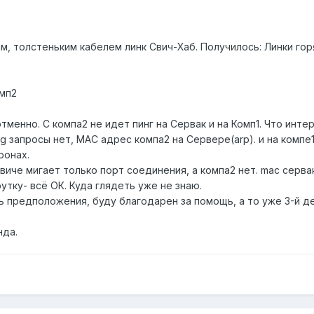
 толстеньким кабелем линк Свич-Хаб. Получилось: Линки горя
омп2
отменно. С компа2 не идет пинг на Сервак и на Комп1. Что инт
ng запросы нет, MAC адрес компа2 на Сервере(arp). и на компе
ронах.
свиче мигает только порт соединения, а компа2 нет. mac серва
тку- всё ОК. Куда глядеть уже не знаю.
ь предположения, буду благодарен за помощь, а то уже 3-й д
нда.