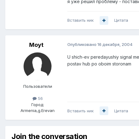
я уже решил проблему - постави
Вставить ник
Цитата
Moyt
Опубликовано
16 декабря, 2004
U shich-ev peredayushiy signal men
postav hub po oboim storonam
Пользователи
56
Город:
Armenia,g.Erevan
Вставить ник
Цитата
Join the conversation