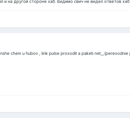
л и на другой стороне хаб. Видимо свич не видел ответов хаб
she chem u hubov , link pulse proxodit a paketi net,,,(perexodnie 