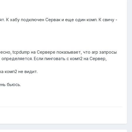
т. К хабу подключен Сервак и еще один комп. К свичу -
ересно, tcpdump на Сервере показывает, что arp запросы
1 определяется. Если пинговать с комп2 на Сервер,
ка комп2 не видит.
ень бьюсь.