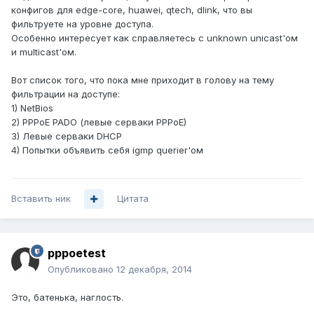
конфигов для edge-core, huawei, qtech, dlink, что вы
фильтруете на уровне доступа.
Особенно интересует как справляетесь с unknown unicast'ом
и multicast'ом.
Вот список того, что пока мне приходит в голову на тему
фильтрации на доступе:
1) NetBios
2) PPPoE PADO (левые серваки PPPoE)
3) Левые серваки DHCP
4) Попытки объявить себя igmp querier'ом
Вставить ник
Цитата
pppoetest
Опубликовано
12 декабря, 2014
Это, батенька, наглость.