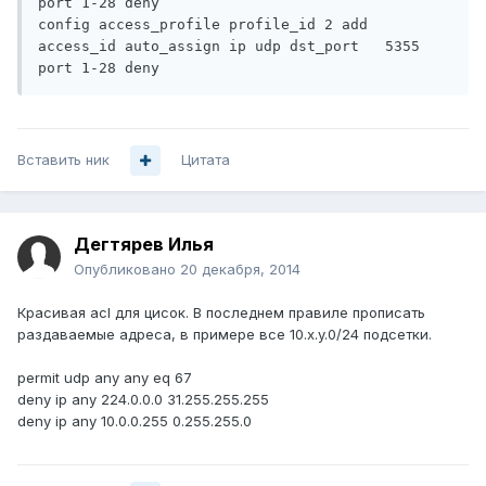
port 1-28 deny

config access_profile profile_id 2 add 
access_id auto_assign ip udp dst_port   5355 
Вставить ник
Цитата
Дегтярев Илья
Опубликовано
20 декабря, 2014
Красивая acl для цисок. В последнем правиле прописать
раздаваемые адреса, в примере все 10.x.y.0/24 подсетки.
permit udp any any eq 67
deny ip any 224.0.0.0 31.255.255.255
deny ip any 10.0.0.255 0.255.255.0