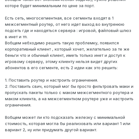
которе будет минимальным по цене за порт.
Есть сеть, многосегментная, все сегменты входят в 1
межсегментный роутер, от него идет выход во внутренюю
подсеть где и находяться сервера : игровой, файловый шлюз
в инет и тп.
Вобщем небходимо решить такую проблемку, появился
корпоративный клиент , который хочет, желательно за те же
беньги что и обычный клиент, иметь только инет и доступ к
игровому серверу, этому клиенту нельзя видет других
абонентов в его сегменте, есть 2 идеи как это решить:
1. Поставить роутер и настроить ограничения.
2. Поставить свич, который мог бы просто фильтровать маки и
пропускать пакеты только с маком межсегментного роутера и
маком клиента, а на межсегментном роутере уже и настроить
ограничения.
Вобщем может ли кто подсказать железку с минимальной
стоимость, которая могла бы реализовать или вариант 1 или
вариант 2, ну или придумать другой вариант.