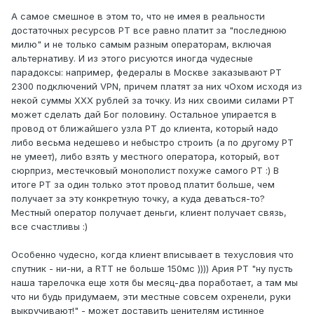
А самое смешное в этом то, что не имея в реальности
достаточных ресурсов РТ все равно платит за "последнюю
милю" и не только самым разным операторам, включая
альтернативу. И из этого рисуются иногда чудесные
парадоксы: например, федералы в Москве заказывают РТ
2300 подключений VPN, причем платят за них чОхом исходя из
некой суммы ХХХ рублей за точку. Из них своими силами РТ
может сделать дай Бог половину. Остальное упирается в
провод от ближайшего узла РТ до клиента, который надо
либо весьма недешево и небыстро строить (а по другому РТ
не умеет), либо взять у местного оператора, который, вот
сюрприз, местечковый монополист похуже самого РТ :) В
итоге РТ за один только этот провод платит больше, чем
получает за эту конкретную точку, а куда деваться-то?
Местный оператор получает деньги, клиент получает связь,
все счастливы :)
Особенно чудесно, когда клиент вписывает в техусловия что
спутник - ни-ни, а RTT не больше 150мс )))) Ария РТ "ну пусть
наша тарелочка еще хотя бы месяц-два поработает, а там мы
что ни будь придумаем, эти местные совсем охренели, руки
выкручивают!" - может доставить ценителям истинное