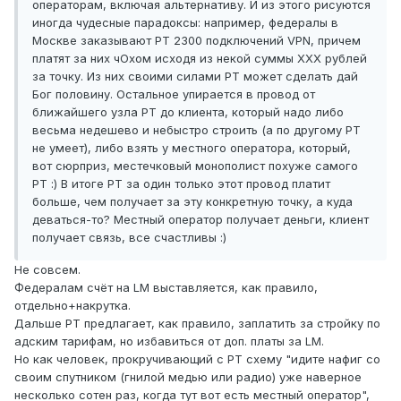
операторам, включая альтернативу. И из этого рисуются
иногда чудесные парадоксы: например, федералы в
Москве заказывают РТ 2300 подключений VPN, причем
платят за них чОхом исходя из некой суммы ХХХ рублей
за точку. Из них своими силами РТ может сделать дай
Бог половину. Остальное упирается в провод от
ближайшего узла РТ до клиента, который надо либо
весьма недешево и небыстро строить (а по другому РТ
не умеет), либо взять у местного оператора, который,
вот сюрприз, местечковый монополист похуже самого
РТ :) В итоге РТ за один только этот провод платит
больше, чем получает за эту конкретную точку, а куда
деваться-то? Местный оператор получает деньги, клиент
получает связь, все счастливы :)
Не совсем.
Федералам счёт на LM выставляется, как правило,
отдельно+накрутка.
Дальше РТ предлагает, как правило, заплатить за стройку по
адским тарифам, но избавиться от доп. платы за LM.
Но как человек, прокручивающий с РТ схему "идите нафиг со
своим спутником (гнилой медью или радио) уже наверное
несколько сотен раз, когда тут вот есть местный оператор",