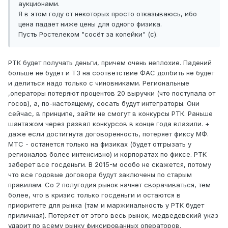
аукционами.
Я в этом году от некоторых просто отказываюсь, ибо
цена падает ниже цены для одного физика.
Пусть Ростелеком "сосёт за копейки" (с).
РТК будет получать деньги, причем очень неплохие. Падений
больше не будет и ТЗ на соответствие ФАС долбить не будет
и делиться надо только с чиновниками. Региональные
,операторы потеряют процентов 20 выручки (что поступала от
госов), а, по-настоящему, сосать будут интеграторы. Они
сейчас, в принципе, зайти не смогут в конкурсы РТК. Раньше
шантажом через развал конкурсов в конце года влазили. +
даже если достигнута договоренность, потеряет фиксу МФ.
МТС - останется только на физиках (будет отгрызать у
регионалов более интенсивно) и корпоратах по фиксе. РТК
заберет все госденьги. В 2015-м особо не скажется, потому
что все годовые договора будут заключены по старым
правилам. Со 2 полугодия рынок начнет сворачиваться, тем
более, что в кризис только госденьги и остаются в
приоритете для рынка (там и маржинальность у РТК будет
приличная). Потеряет от этого весь рынок, медведевский указ
ударит по всему рынку фиксированных операторов.