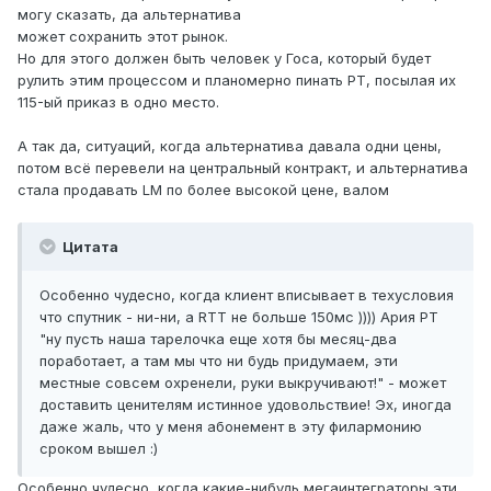
могу сказать, да альтернатива
может сохранить этот рынок.
Но для этого должен быть человек у Госа, который будет
рулить этим процессом и планомерно пинать РТ, посылая их
115-ый приказ в одно место.
А так да, ситуаций, когда альтернатива давала одни цены,
потом всё перевели на центральный контракт, и альтернатива
стала продавать LM по более высокой цене, валом
Цитата
Особенно чудесно, когда клиент вписывает в техусловия
что спутник - ни-ни, а RTT не больше 150мс )))) Ария РТ
"ну пусть наша тарелочка еще хотя бы месяц-два
поработает, а там мы что ни будь придумаем, эти
местные совсем охренели, руки выкручивают!" - может
доставить ценителям истинное удовольствие! Эх, иногда
даже жаль, что у меня абонемент в эту филармонию
сроком вышел :)
Особенно чудесно, когда какие-нибудь мегаинтеграторы эти