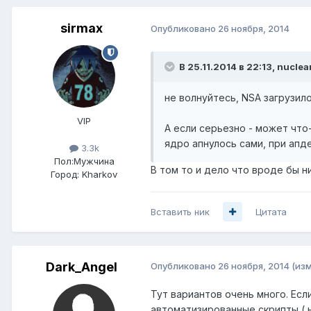
sirmax
Опубликовано
26 ноября, 2014
В 25.11.2014 в 22:13, nuclea
не волнуйтесь, NSA загрузило
VIP
А если серьезно - может что
ядро апнулось сами, при апд
3.3k
Пол:
Мужчина
В том то и дело что вроде бы н
Город:
Kharkov
Вставить ник
Цитата
Dark_Angel
Опубликовано
26 ноября, 2014
(из
Тут вариантов очень много. Есл
автоматизированные скрипты ( 