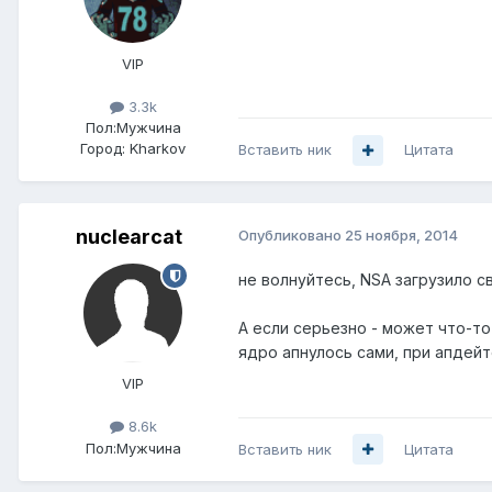
VIP
3.3k
Пол:
Мужчина
Город:
Kharkov
Вставить ник
Цитата
nuclearcat
Опубликовано
25 ноября, 2014
не волнуйтесь, NSA загрузило св
А если серьезно - может что-то
ядро апнулось сами, при апдейт
VIP
8.6k
Пол:
Мужчина
Вставить ник
Цитата