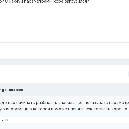
о? С какими параметрами ixgbe загрузился?
ngel сказал:
адо всё начинать разбирать сначала, т.е. показывать парамет
гую информацию которая поможет понять как сделать хорошо.
ь-то.