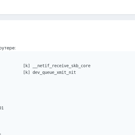
оутере:
          [k] __netif_receive_skb_core                  
1


