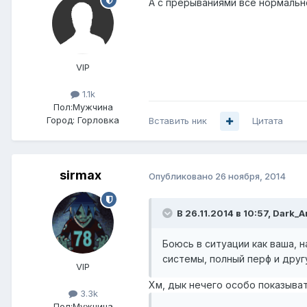
А с прерываниями все нормальн
VIP
1.1k
Пол:
Мужчина
Город:
Горловка
Вставить ник
Цитата
sirmax
Опубликовано
26 ноября, 2014
В 26.11.2014 в 10:57, Dark_A
Боюсь в ситуации как ваша, н
системы, полный перф и дру
VIP
Хм, дык нечего особо показыват
3.3k
Пол:
Мужчина