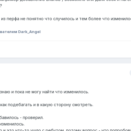
?
из перфа не понятно что случилось и тем более что изменило
вателем Dark_Angel
знаю и пока не могу найти что изменилось.
как подебагать и в какую сторону смотреть.
бавилось - проверил.
 изменилось.
 и это что-то ушло с ребутом, потому вопрос - что попробов