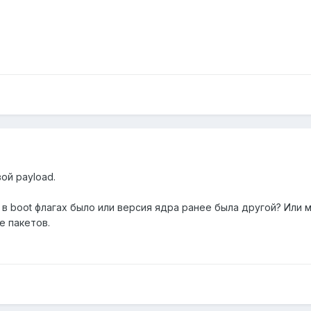
ой payload.
 в boot флагах было или версия ядра ранее была другой? Или 
е пакетов.