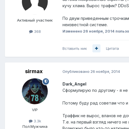
кучу хлама. Вырос трафик? DDoS
По двум приведенным строчкам 
Активный участник
неизвестной системе.
Изменено
26 ноября, 2014
пользо
368
Вставить ник
Цитата
sirmax
Опубликовано
26 ноября, 2014
Dark_Angel
Сформулирую по другому - я не 
Потому буду рад советам что и 
VIP
Траффик не вырос, вланов не до
3.3k
Т.е. на первый взгляд ничего не
Пол:
Мужчина
Возможно было что-то натюнено