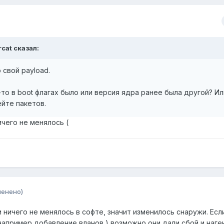
rcat сказал:
 свой payload.
-то в boot флагах было или версия ядра ранее была другой? И
ейте пакетов.
ичего не менялось (
менено)
и ничего не менялось в софте, значит изменилось снаружи. Есл
например добавление вланов ) возможно они дали сбой и наге