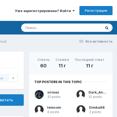
Регистрация
Уже зарегистрированы? Войти
nux)
Вся активность
Ответы
Created
Последний ответ
60
11 г
11 г
ки
0
TOP POSTERS IN THIS TOPIC
sirmax
Dark_Angel
31 posts
12 posts
ветить
telecom
Dimka88
4 posts
3 posts