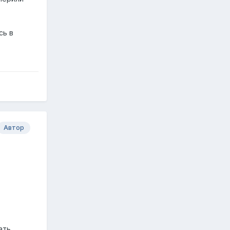
сь в
Автор
ать