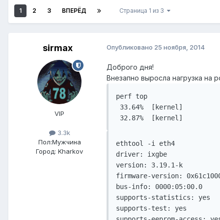
1
2
3
ВПЕРЁД
Страница 1 из 3
sirmax
Опубликовано
25 ноября, 2014
Доброго дня!
Внезапно выросла нагрузка на р
perf top

 33.64%  [kernel]         
VIP
3.3k
Пол:
Мужчина
ethtool -i eth4

Город:
Kharkov
driver: ixgbe

version: 3.19.1-k

firmware-version: 0x61c1000
bus-info: 0000:05:00.0

supports-statistics: yes

supports-test: yes

supports-eeprom-access: yes