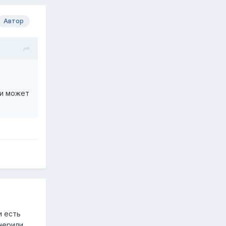
Автор
ли может
и есть
нерили