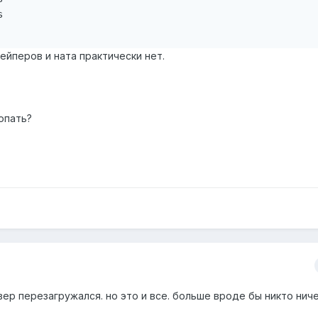


ейперов и ната практически нет.
опать?
ер перезагружался. но это и все. больше вроде бы никто ниче