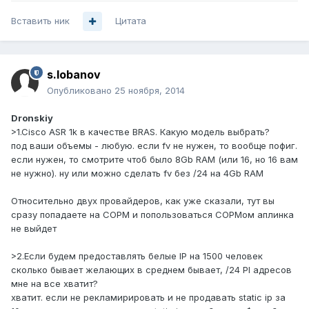
Вставить ник
Цитата
s.lobanov
Опубликовано
25 ноября, 2014
Dronskiy
>1.Cisco ASR 1k в качестве BRAS. Какую модель выбрать?
под ваши объемы - любую. если fv не нужен, то вообще пофиг.
если нужен, то смотрите чтоб было 8Gb RAM (или 16, но 16 вам
не нужно). ну или можно сделать fv без /24 на 4Gb RAM
Относительно двух провайдеров, как уже сказали, тут вы
сразу попадаете на СОРМ и попользоваться СОРМом аплинка
не выйдет
>2.Если будем предоставлять белые IP на 1500 человек
сколько бывает желающих в среднем бывает, /24 PI адресов
мне на все хватит?
хватит. если не рекламирировать и не продавать static ip за