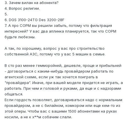
3. Зачем вилан на абонента?
4. Вопрос религии.
5.
6. DGS 3100-24TG Des 3200-28F
7. А про СОРМ вы решили забыть, потому что фильтрация
интересней? У вас два аплинка планируется, так что СОРМ
будьте любезны.
А так, по хорошему, вопрос у вас про строительство
собственной АЗС, потому что у вас 5 машин в семье.
В сто раз менее гемморойней, дешевле, проще и прибыльней
- договориться с каким-нибудь провайдером работать по
агентской схеме, если уж так хочется поиграть в
"провайдера". Иначе, при вашей моделе придется не играть, а
работать. При чем и головой и руками, да еще и с надзорами
общаться.
Если гордость позволяет, договариваться надо с нормальным
провайдером, а не с билайном, комкором или еще кем-то из
этой оперы. Чтобы вас с вашими 1500 абонентами на руках
носили, а не к х**м собачим слали.