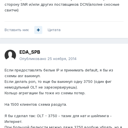
сторону SNR и/или других поставщиков DCN(вполне сносные
свитчи)
Вставить ник
Цитата
EDA_SPB
Опубликовано
25 ноября, 2014
Если предоставлять белые IP и принимать default, я бы из
схемы asr выкинул.
Если делать pon, то еще бы выкинул одну 3750 (один фиг
немодульный OLT не зарезервируешь).
Кольцо агрегации бы тоже из схемы потер.
На 1500 клиентов схема раздута.
Я бы сделал так: OLT - 3750 - тазик для нат и шейпинга -
Интернет.
При большой бедности можно даже 3750 вообще убрать, но я