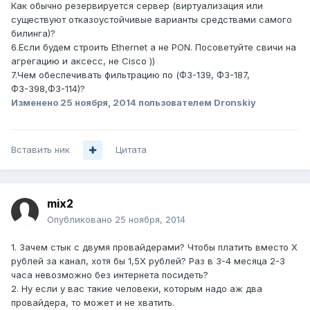
Как обычно резервируется сервер (виртуализация или
существуют отказоустойчивые варианты средствами самого
билинга)?
6.Если будем строить Ethernet а не PON. Посоветуйте свичи на
агрегацию и аксесс, не Cisco ))
7.Чем обеспечивать фильтрацию по (ФЗ-139, ФЗ-187,
ФЗ-398,ФЗ-114)?
Изменено
25 ноября, 2014
пользователем Dronskiy
Вставить ник
Цитата
mix2
Опубликовано
25 ноября, 2014
1. Зачем стык с двумя провайдерами? Чтобы платить вместо Х
рублей за канал, хотя бы 1,5Х рублей? Раз в 3-4 месяца 2-3
часа невозможно без интернета посидеть?
2. Ну если у вас такие человеки, которым надо аж два
провайдера, то может и не хватить.