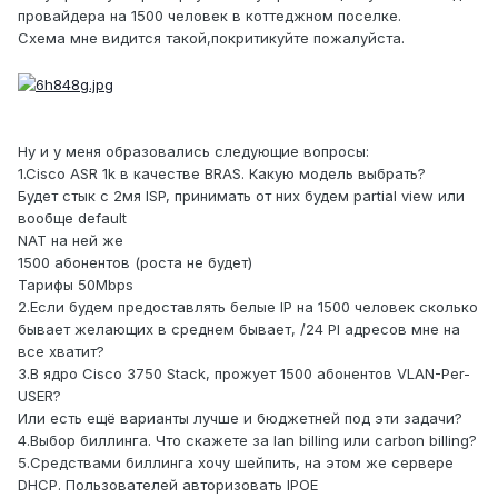
провайдера на 1500 человек в коттеджном поселке.
Схема мне видится такой,покритикуйте пожалуйста.
Ну и у меня образовались следующие вопросы:
1.Cisco ASR 1k в качестве BRAS. Какую модель выбрать?
Будет стык с 2мя ISP, принимать от них будем partial view или
вообще default
NAT на ней же
1500 абонентов (роста не будет)
Тарифы 50Mbps
2.Если будем предоставлять белые IP на 1500 человек сколько
бывает желающих в среднем бывает, /24 PI адресов мне на
все хватит?
3.В ядро Cisco 3750 Stack, прожует 1500 абонентов VLAN-Per-
USER?
Или есть ещё варианты лучше и бюджетней под эти задачи?
4.Выбор биллинга. Что скажете за lan billing или carbon billing?
5.Средствами биллинга хочу шейпить, на этом же сервере
DHCP. Пользователей авторизовать IPOE