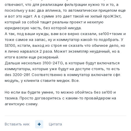
отвечают, что для реализации фильтрации нужно то и то, а
поскольку у вас два аплинка, то автоматически прицепом еще
и вот это идет. А в сумме это дает такой не хилый проЖЭкт,
который за собой тащит реальны проект и нехилую
юридиескую часть, без которой никуда.
А так, под ваши нужды, вам все верно сказали, se100+тазик и
тоже самое на запас, ну и коммутатор какой-то подобрать. У
SE100, кстати, выход из строя не сказать что обычное дело, но
я лично нарвался 2 раза. Может экземпляр неудачный, но в
итоге взяли еще резервный.
Дальше несколько 3100-24TG, в которые будут включаться
коммутаторы, которые уже будут на доступе стоять, то есть
des 3200-28f. Соответственно в коммутатор включаете сфп
модуль, у клиента ставите медюк. Все.
Но если вы будете умнее, то можно обойтись без se100 и
тазика. Просто договоритесь с каким-то провайдером на
агентскую схему.
Вставить ник
Цитата