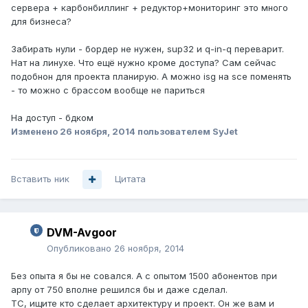
сервера + карбонбиллинг + редуктор+мониторинг это много
для бизнеса?
Забирать нули - бордер не нужен, sup32 и q-in-q переварит.
Нат на линухе. Что ещё нужно кроме доступа? Сам сейчас
подобнон для проекта планирую. А можно isg на sce поменять
- то можно с брассом вообще не париться
На доступ - бдком
Изменено
26 ноября, 2014
пользователем SyJet
Вставить ник
Цитата
DVM-Avgoor
Опубликовано
26 ноября, 2014
Без опыта я бы не совался. А с опытом 1500 абонентов при
арпу от 750 вполне решился бы и даже сделал.
ТС, ищите кто сделает архитектуру и проект. Он же вам и