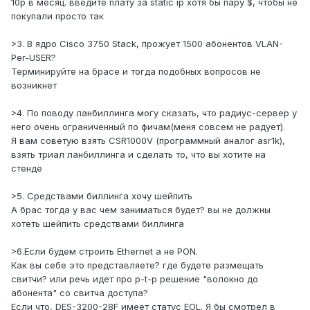
10р в месяц. введите плату за static ip хотя бы пару $, чтобы не
покупали просто так
>3. В ядро Cisco 3750 Stack, прожует 1500 абонентов VLAN-
Per-USER?
Терминируйте на брасе и тогда подобных вопросов не
возникнет
>4. По поводу ланбиллинга могу сказать, что радиус-сервер у
него очень ограниченный по фичам(меня совсем не радует).
Я вам советую взять CSR1000V (программный аналог asr1k),
взять триал ланбиллинга и сделать то, что вы хотите на
стенде
>5. Средствами биллинга хочу шейпить
А брас тогда у вас чем заниматься будет? вы не должны
хотеть шейпить средствами биллинга
>6.Если будем строить Ethernet а не PON.
Как вы себе это представляете? где будете размещать
свитчи? или речь идет про p-t-p решение "волокно до
абонента" со свитча доступа?
Если что, DES-3200-28F имеет статус EOL. Я бы смотрел в