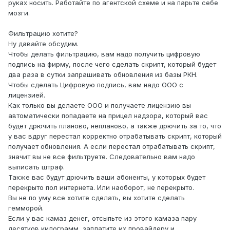
руках носить. Работайте по агентской схеме и на парьте себе
мозги.
Фильтрацию хотите?
Ну давайте обсудим.
Чтобы делать фильтрацию, вам надо получить цифровую
подпись на фирму, после чего сделать скрипт, который будет
два раза в сутки запрашивать обновления из базы РКН.
Чтобы сделать Цифровую подпись, вам надо ООО с
лицензией.
Как только вы делаете ООО и получаете лицензию вы
автоматически попадаете на прицел надзора, который вас
будет дрючить планово, непланово, а также дрючить за то, что
у вас вдруг перестал корректно отрабатывать скрипт, который
получает обновления. А если перестал отрабатывать скрипт,
значит вы не все фильтруете. Следовательно вам надо
выписать штраф.
Также вас будут дрючить ваши абоненты, у которых будет
перекрыто пол интернета. Или наоборот, не перекрыто.
Вы не по уму все хотите сделать, вы хотите сделать
гемморой.
Если у вас камаз денег, отсыпьте из этого камаза пару
десятков килограмм, заплатите их провайдеру и