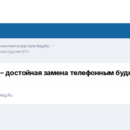
контента портала Nag.Ru
ным будкам NYC
я – достойная замена телефонным бу
Nag.Ru