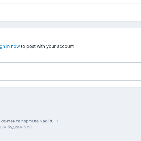
ign in now
to post with your account.
контента портала Nag.Ru
ным будкам NYC