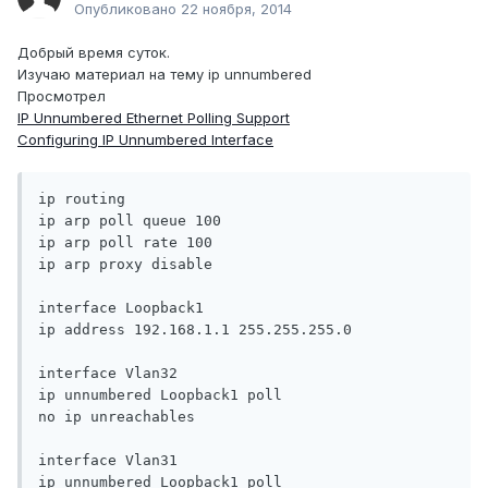
Опубликовано
22 ноября, 2014
Добрый время суток.
Изучаю материал на тему ip unnumbered
Просмотрел
IP Unnumbered Ethernet Polling Support
Configuring IP Unnumbered Interface
ip routing

ip arp poll queue 100

ip arp poll rate 100

ip arp proxy disable

interface Loopback1

ip address 192.168.1.1 255.255.255.0

interface Vlan32

ip unnumbered Loopback1 poll

no ip unreachables

interface Vlan31

ip unnumbered Loopback1 poll
