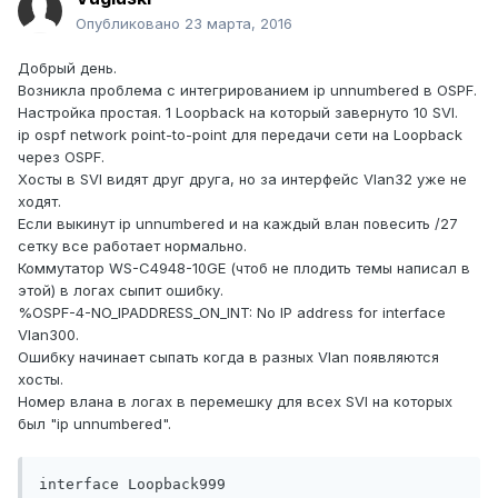
Опубликовано
23 марта, 2016
Добрый день.
Возникла проблема с интегрированием ip unnumbered в OSPF.
Настройка простая. 1 Loopback на который завернуто 10 SVI.
ip ospf network point-to-point для передачи сети на Loopback
через OSPF.
Хосты в SVI видят друг друга, но за интерфейс Vlan32 уже не
ходят.
Если выкинут ip unnumbered и на каждый влан повесить /27
сетку все работает нормально.
Коммутатор WS-C4948-10GE (чтоб не плодить темы написал в
этой) в логах сыпит ошибку.
%OSPF-4-NO_IPADDRESS_ON_INT: No IP address for interface
Vlan300.
Ошибку начинает сыпать когда в разных Vlan появляются
хосты.
Номер влана в логах в перемешку для всех SVI на которых
был "ip unnumbered".
interface Loopback999
