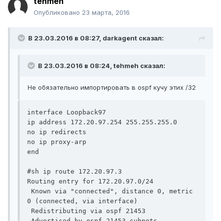
tehmeh
Опубликовано
23 марта, 2016
В 23.03.2016 в 08:27, darkagent сказал:
В 23.03.2016 в 08:24, tehmeh сказал:
Не обязательно импортировать в ospf кучу этих /32
interface Loopback97

ip address 172.20.97.254 255.255.255.0

no ip redirects

no ip proxy-arp

end

#sh ip route 172.20.97.3

Routing entry for 172.20.97.0/24

 Known via "connected", distance 0, metric 
0 (connected, via interface)

 Redistributing via ospf 21453

 Advertised by ospf 21453 subnets
