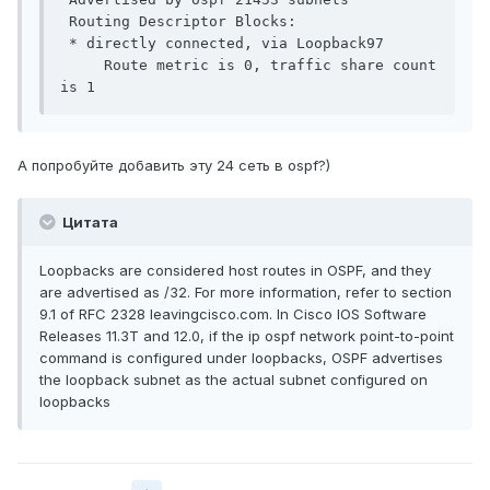
 Routing Descriptor Blocks:

 * directly connected, via Loopback97

     Route metric is 0, traffic share count 
А попробуйте добавить эту 24 сеть в ospf?)
Цитата
Loopbacks are considered host routes in OSPF, and they
are advertised as /32. For more information, refer to section
9.1 of RFC 2328 leavingcisco.com. In Cisco IOS Software
Releases 11.3T and 12.0, if the ip ospf network point-to-point
command is configured under loopbacks, OSPF advertises
the loopback subnet as the actual subnet configured on
loopbacks