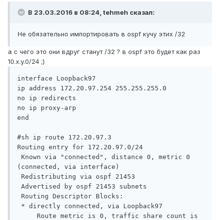
В 23.03.2016 в 08:24, tehmeh сказал:
Не обязательно импортировать в ospf кучу этих /32
а с чего это они вдруг станут /32 ? в ospf это будет как раз
10.x.y.0/24 ;)
interface Loopback97

ip address 172.20.97.254 255.255.255.0

no ip redirects

no ip proxy-arp

end

#sh ip route 172.20.97.3

Routing entry for 172.20.97.0/24

 Known via "connected", distance 0, metric 0 
(connected, via interface)

 Redistributing via ospf 21453

 Advertised by ospf 21453 subnets

 Routing Descriptor Blocks:

 * directly connected, via Loopback97

     Route metric is 0, traffic share count is 