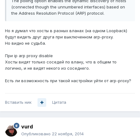
The polling option enables the dynamic discovery of hosts
(connected though the unnumbered interfaces) based on
the Address Resolution Protocol (ARP) protocol.
Но я думал что хосты в разных вланах (на одном Loopback)
будут видеть друг друга при выключенном arp-proxy.
Но видно не судьба.
При ip arp proxy disable
Хосты видят только соседей по влану, что в общем то
логично, и не видят некого из соседнего.
Есть ли возможность при такой настройки уйти от arp-proxy?
Вставить ник
Цитата
vurd
Опубликовано
22 ноября, 2014