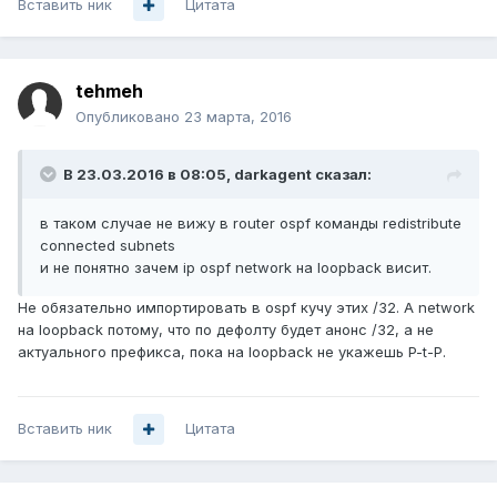
Вставить ник
Цитата
tehmeh
Опубликовано
23 марта, 2016
В 23.03.2016 в 08:05, darkagent сказал:
в таком случае не вижу в router ospf команды redistribute
connected subnets
и не понятно зачем ip ospf network на loopback висит.
Не обязательно импортировать в ospf кучу этих /32. А network
на loopback потому, что по дефолту будет анонс /32, а не
актуального префикса, пока на loopback не укажешь P-t-P.
Вставить ник
Цитата