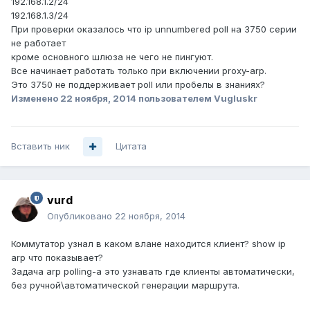
192.168.1.2/24
192.168.1.3/24
При проверки оказалось что ip unnumbered poll на 3750 серии
не работает
кроме основного шлюза не чего не пингуют.
Все начинает работать только при включении proxy-arp.
Это 3750 не поддерживает poll или пробелы в знаниях?
Изменено
22 ноября, 2014
пользователем Vugluskr
Вставить ник
Цитата
vurd
Опубликовано
22 ноября, 2014
Коммутатор узнал в каком влане находится клиент? show ip
arp что показывает?
Задача arp polling-а это узнавать где клиенты автоматически,
без ручной\автоматической генерации маршрута.