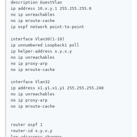
description GuestVlan

ip address 10.x.y.1 255.255.255.0

no ip unreachables

no ip mroute-cache

ip ospf network point-to-point

interface Vlan30(1-10)

ip unnumbered Loopback1 poll

ip helper-address x.y.x.y

no ip unreachables

no ip proxy-arp

no ip mroute-cache

interface Vlan32

ip address x1.y1.x1.y1 255.255.255.240

no ip unreachables

no ip proxy-arp

no ip mroute-cache

router ospf 1

router-id x.y.x.y

log-adjacency-changes
