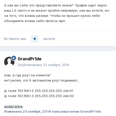
А как вы себе это представляете иначе? Трафик идет через
ваш L3 свитч и не может пройти напрямую, как вы хотите, из-
за того, что вланы разные. Чтобы он прошел нужно либо
объединить вланы либо прокси-арп.
Вставить ник
Цитата
GrandPr1de
Опубликовано
23 ноября, 2014
кхм, а где роут на клиента?
нет релея, что б автоматом роут поднимал...
ip route 192.168.1.2 255.255.255.255 vlan31
ip route 192.168.1.3 255.255.255.255 vlan32
шпаргалка
Изменено
23 ноября, 2014
пользователем GrandPr1de