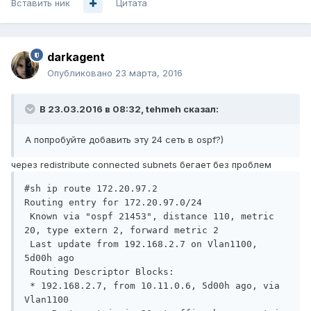
Вставить ник
Цитата
darkagent
Опубликовано
23 марта, 2016
В 23.03.2016 в 08:32, tehmeh сказал:
А попробуйте добавить эту 24 сеть в ospf?)
через redistribute connected subnets бегает без проблем
#sh ip route 172.20.97.2

Routing entry for 172.20.97.0/24

 Known via "ospf 21453", distance 110, metric 
20, type extern 2, forward metric 2

 Last update from 192.168.2.7 on Vlan1100, 
5d00h ago

 Routing Descriptor Blocks:

 * 192.168.2.7, from 10.11.0.6, 5d00h ago, via 
Vlan1100
