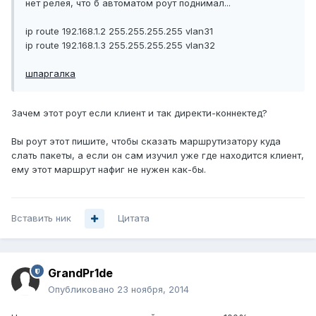
нет релея, что б автоматом роут поднимал...
ip route 192.168.1.2 255.255.255.255 vlan31
ip route 192.168.1.3 255.255.255.255 vlan32
шпаргалка
Зачем этот роут если клиент и так директи-коннектед?
Вы роут этот пишите, чтобы сказать маршрутизатору куда
слать пакеты, а если он сам изучил уже где находится клиент,
ему этот маршрут нафиг не нужен как-бы.
Вставить ник
Цитата
GrandPr1de
Опубликовано
23 ноября, 2014