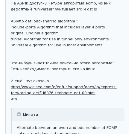
На ASR1k доступны четыре алгоритма ecmp, из них
дефолтный "universal" учитывает src и dst ip
ASR#ip cef load-sharing algorithm ?
include-ports Algorithm that includes layer 4 ports
original Original algorithm
tunnel Algorithm for use in tunnel only environments
universal Algorithm for use in most environments
Кто-нибудь знает точное описание этого алгоритма?
Есть необходимость повторить его на linux
И ещё... тут сказано
http://www.cisco.com/c/en/us/support/docs/ip/express-
forwarding-cef/116376-technote-cef-00.html
что
Цитата
Alternate between an even and odd number of ECMP
links at each layer of the network.