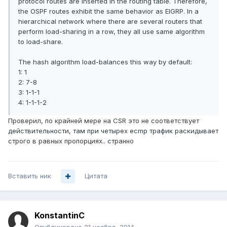
protocol routes are inserted in the routing table. Therefore,
the OSPF routes exhibit the same behavior as EIGRP. In a
hierarchical network where there are several routers that
perform load-sharing in a row, they all use same algorithm
to load-share.
The hash algorithm load-balances this way by default:
1: 1
2: 7-8
3: 1-1-1
4: 1-1-1-2
Проверил, по крайней мере на CSR это не соответствует
действительности, там при четырех ecmp трафик раскидывает
строго в равных пропорциях.. странно
Вставить ник
Цитата
KonstantinC