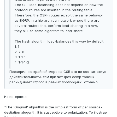
The CEF load-balancing does not depend on how the
protocol routes are inserted in the routing table.
Therefore, the OSPF routes exhibit the same behavior
as EIGRP. In a hierarchical network where there are
several routers that perform load-sharing in a row,
they all use same algorithm to load-share.
The hash algorithm load-balances this way by default:
1: 1
2: 7-8
3: 1-1-1
4: 1-1-1-2
Проверил, по крайней мере на CSR это не соответствует
действительности, там при четырех ecmp трафик
раскидывает строго в равных пропорциях.. странно
Из интернета:
"The 'Original' algorithm is the simplest form of per source-
destiation alogorith. It is susceptible to polarization. To illustrae