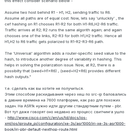
this effect consider scenario below -
Assume two host behind R1 - H1, H2, sending traffic to R6.
Assume all paths are of equal cost. Now, lets say 'unluckily' , the
cef hashing on R1 chooses R1-R2 for both H1-R6,H2-R6 traffic.
Traffic arrives at R2; R2 runs the same algorith again; and again
chooses one of the links, R2-R3 for both H1,H2 traffic. Hence all
H1,H2 to R6 traffic gets polarized to R1-R2-R3-R6 path.
The 'Universal' algorithm adds a router-specific seed value to the
hash, to introduce another degree of variability in hashing. This
helps in solving the polarization issue. Now, at R2, there is a
possibilty that (seed+H1+R6) , (seed+H2+R6) provides different
hash outputs."
т.е. сделать как вы хотите не получиться.
Этим способом раскидывания через хеш по src-ip баловались
в давние времена на 7600 платформе, как раз для похожих
задач. На ASR1k нужно идти другим стандартным путем - pbr.
Вот тут даже говорят оно недавно из процесс свитчинга ушло
-
http://www.cisco.com/c/en/us/td/docs/ios-
xml/ios/iproute_pi/configuration/xe-3s/asr1000/iri-xe-3s-asr1000-
book/iri-pbr-default-nexthop-route.html