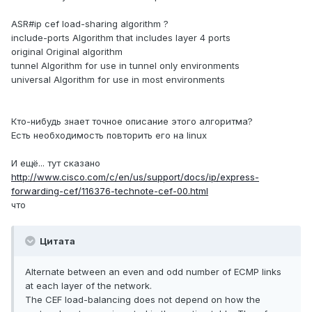
ASR#ip cef load-sharing algorithm ?
include-ports Algorithm that includes layer 4 ports
original Original algorithm
tunnel Algorithm for use in tunnel only environments
universal Algorithm for use in most environments
Кто-нибудь знает точное описание этого алгоритма?
Есть необходимость повторить его на linux
И ещё... тут сказано
http://www.cisco.com/c/en/us/support/docs/ip/express-
forwarding-cef/116376-technote-cef-00.html
что
Цитата
Alternate between an even and odd number of ECMP links
at each layer of the network.
The CEF load-balancing does not depend on how the