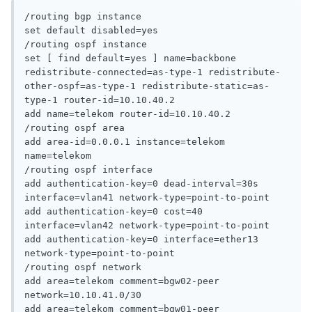
/routing bgp instance

set default disabled=yes

/routing ospf instance

set [ find default=yes ] name=backbone 
redistribute-connected=as-type-1 redistribute-
other-ospf=as-type-1 redistribute-static=as-
type-1 router-id=10.10.40.2

add name=telekom router-id=10.10.40.2

/routing ospf area

add area-id=0.0.0.1 instance=telekom 
name=telekom

/routing ospf interface

add authentication-key=0 dead-interval=30s 
interface=vlan41 network-type=point-to-point

add authentication-key=0 cost=40 
interface=vlan42 network-type=point-to-point

add authentication-key=0 interface=ether13 
network-type=point-to-point

/routing ospf network

add area=telekom comment=bgw02-peer 
network=10.10.41.0/30

add area=telekom comment=bgw01-peer 