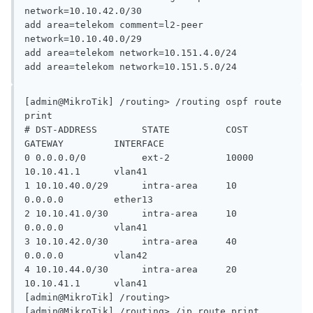
network=10.10.42.0/30

add area=telekom comment=l2-peer 
network=10.10.40.0/29

add area=telekom network=10.151.4.0/24

[admin@MikroTik] /routing> /routing ospf route 
print

# DST-ADDRESS        STATE          COST                                                         
GATEWAY         INTERFACE

0 0.0.0.0/0          ext-2          10000                                                        
10.10.41.1      vlan41

1 10.10.40.0/29      intra-area     10                                                           
0.0.0.0         ether13

2 10.10.41.0/30      intra-area     10                                                           
0.0.0.0         vlan41

3 10.10.42.0/30      intra-area     40                                                           
0.0.0.0         vlan42

4 10.10.44.0/30      intra-area     20                                                           
10.10.41.1      vlan41

[admin@MikroTik] /routing>

[admin@MikroTik] /routing> /ip route print
