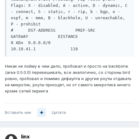
Flags: X - disabled, A - active, D - dynamic, C 
- connect, S - static, r - rip, b - bgp, o - 
ospf, m - mme, B - blackhole, U - unreachable, 
P - prohibit

#      DST-ADDRESS        PREF-SRC        
GATEWAY            DISTANCE

0 ADo  0.0.0.0/0                          
Никак не пойму в чем дело, пробовал и просто на backbone
(area 0.0.0.0) перевешивать, все аналогично, со стороны bird
ровно, пробовал и помимо дефаулта и другие роуты отдавать
на микротик, роуты приходят, но от самого микротика ничего
кроме сетей пиринга
Вставить ник
Цитата
linx