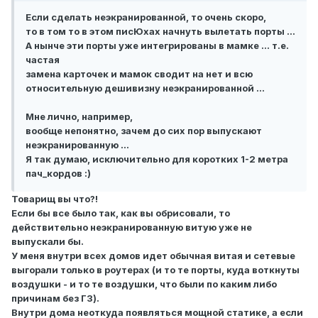
Если сделать неэкранированной, то очень скоро,
то в том то в этом писЮхах начнуть вылетать порты ...
А нынче эти порты уже интегрированы в мамке ... т.е.
частая
замена карточек и мамок сводит на нет и всю
относительную дешивизну неэкранированной ...
Мне лично, например,
вообще непонятно, зачем до сих пор выпускают
неэкранированную ...
Я так думаю, исключительно для коротких 1-2 метра
пач_кордов :)
Товарищ вы что?!
Если бы все было так, как вы обрисовали, то
действительно неэкранированную витую уже не
выпускали бы.
У меня внутри всех домов идет обычная витая и сетевые
выгорали только в роутерах (и то те порты, куда воткнуты
воздушки - и то те воздушки, что были по каким либо
причинам без ГЗ).
Внутри дома неоткуда появляться мощной статике, а если