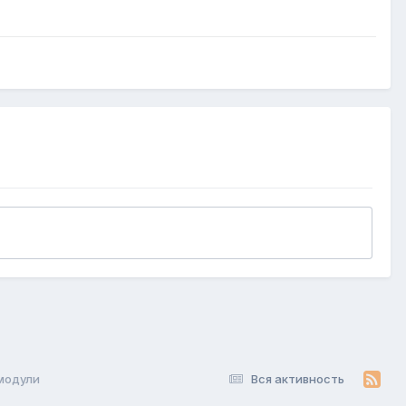
модули
Вся активность