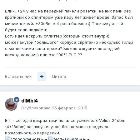
Блин, +24 у нас на передней панели розетки, на них пачи без
протирки со сплитером уже пару лет живет вроде. Запас был
минимальный. +30dBm в 4 раза больше :) Пальчику ая-яй
будет если поднести.
Есть идея вскрыть сплиттер(который стоит внутри)
может внутри "большого" корпуса спрятанно несколько гильз
с маленькими сплитерами?(можно откусить последний
каскад деления) или это 100% PLC ??
Вставить ник
Цитата
dIMbI4
Опубликовано
25 февраля, 2015
Бгг - сегодня какраз таки попался усилитель Volius 24dbm
(4*18dbm) заглянул внутрь, был немного озадачен
возможностью переделки.