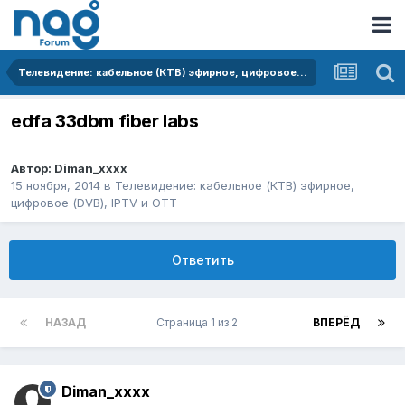
Телевидение: кабельное (КТВ) эфирное, цифровое (DVB), IPTV и OTT
edfa 33dbm fiber labs
Автор:
Diman_xxxx
15 ноября, 2014
в
Телевидение: кабельное (КТВ) эфирное,
цифровое (DVB), IPTV и OTT
Ответить
НАЗАД
Страница 1 из 2
ВПЕРЁД
Diman_xxxx