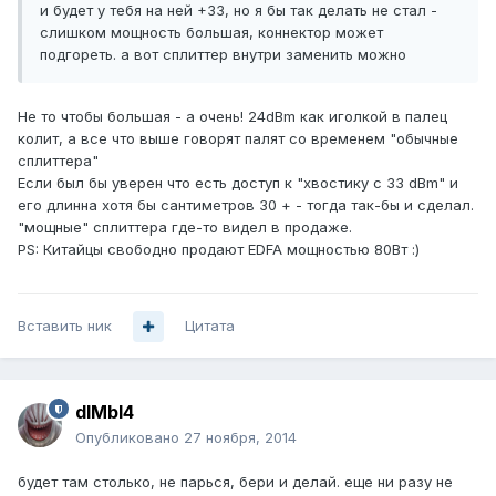
и будет у тебя на ней +33, но я бы так делать не стал -
слишком мощность большая, коннектор может
подгореть. а вот сплиттер внутри заменить можно
Не то чтобы большая - а очень! 24dBm как иголкой в палец
колит, а все что выше говорят палят со временем "обычные
сплиттера"
Если был бы уверен что есть доступ к "хвостику с 33 dBm" и
его длинна хотя бы сантиметров 30 + - тогда так-бы и сделал.
"мощные" сплиттера где-то видел в продаже.
PS: Китайцы свободно продают EDFA мощностью 80Вт :)
Вставить ник
Цитата
dIMbI4
Опубликовано
27 ноября, 2014
будет там столько, не парься, бери и делай. еще ни разу не