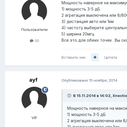
Мощность наверное на максиму
1) мощность 3-5 дБ
2 агрегация выключена или 8/8
3) дистанция авто или 1км
4) частоту выберите централь
Пользователи
5) ширина 20мгц
Все это для обеих точек . Вы с
30
Вставить ник
Цитата
ayf
Опубликовано
15 ноября, 2014
В 15.11.2014 в 14:02, Xnecti
Мощность наверное на макси
1) мощность 3-5 дБ
VIP
2 агрегация выключена или 8
3) дистанция авто или 1км