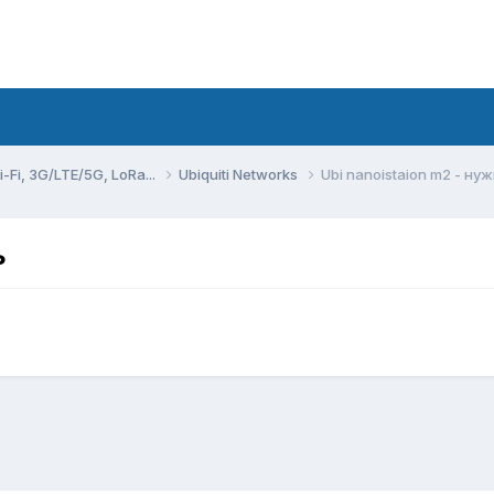
Fi, 3G/LTE/5G, LoRa...
Ubiquiti Networks
Ubi nanoistaion m2 - н
ь