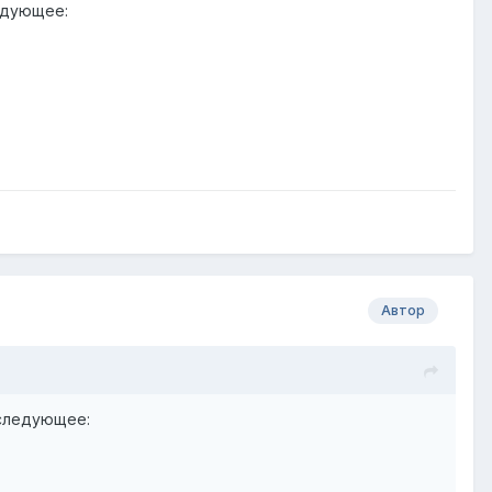
едующее:
Автор
 следующее: