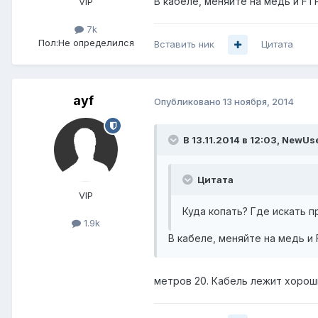
В кабеле, меняйте на медь и FT
VIP
7k
Пол:
Не определился
Вставить ник
Цитата
ayf
Опубликовано
13 ноября, 2014
В 13.11.2014 в 12:03, NewUs
Цитата
VIP
Куда копать? Где искать п
1.9k
В кабеле, меняйте на медь и 
метров 20. Кабель лежит хорош