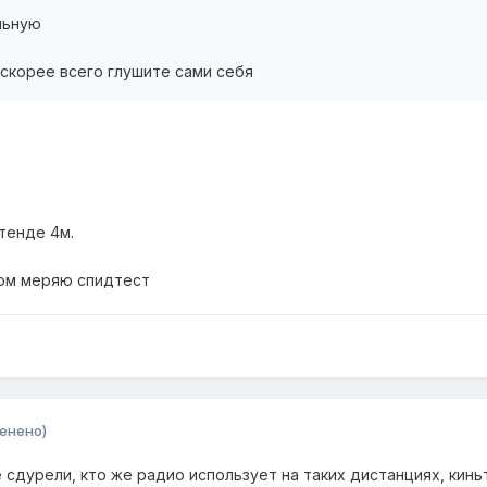
льную
 скорее всего глушите сами себя
тенде 4м.
пом меряю спидтест
енено)
ще сдурели, кто же радио использует на таких дистанциях, киньт