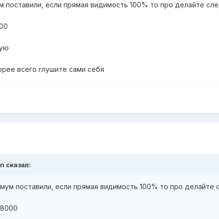
м поставили, если прямая видимость 100% то про делайте сл
000
ную
корее всего глушите сами себя
on сказал:
мум поставили, если прямая видимость 100% то про делайте
/8000