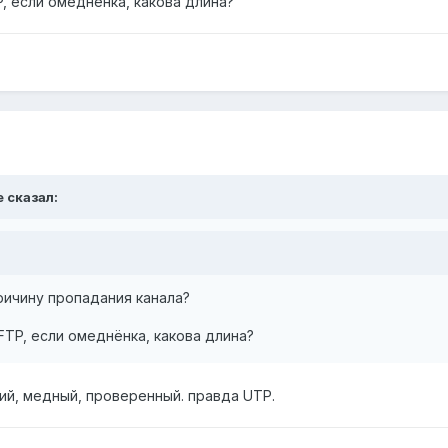
P, если омеднёнка, какова длина?
e сказал:
ричину пропадания канала?
FTP, если омеднёнка, какова длина?
ий, медный, проверенный. правда UTP.