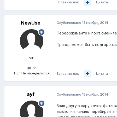
Вставить ник
Цитата
NewUse
Опубликовано
13 ноября, 2014
Переобжимайте и порт смените..
Правда может быть подгоревший 
VIP
7k
Пол:
Не определился
Вставить ник
Цитата
ayf
Опубликовано
15 ноября, 2014
Взял другую пару точек. фигня к
выключил, каналы перебирал. в 