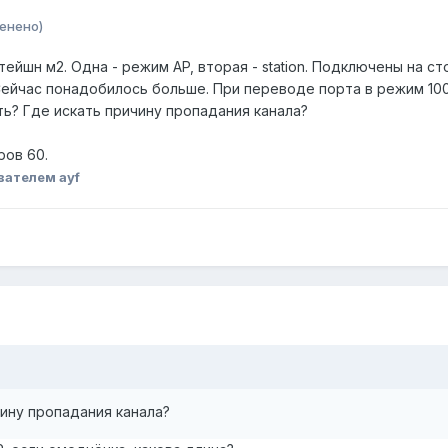
енено)
тейшн м2. Одна - режим AP, вторая - station. Подключены на с
Сейчас понадобилось больше. При переводе порта в режим 100 
ть? Где искать причину пропадания канала?
ров 60.
вателем ayf
чину пропадания канала?