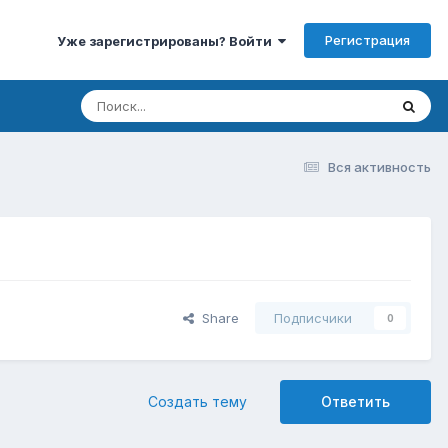
Регистрация
Уже зарегистрированы? Войти
Вся активность
Share
Подписчики
0
Создать тему
Ответить