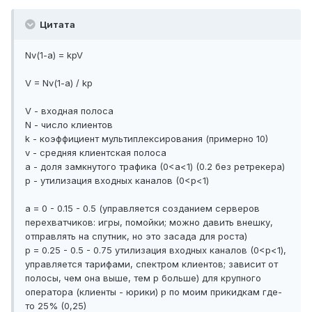
Цитата
Nv(1-a) = kpV
V = Nv(1-a) / kp
V - входная полоса
N - число клиентов
k - коэффициент мультиплексирования (примерно 10)
v - средняя клиентская полоса
a - доля замкнутого трафика (0<a<1) (0.2 без ретрекера)
p - утилизация входных каналов (0<p<1)
а = 0 - 0.15 - 0.5 (управляется созданием серверов
перехватчиков: игры, помойки; можно давить внешку,
отправлять на спутник, но это засада для роста)
p = 0.25 - 0.5 - 0.75 утилизация входных каналов (0<p<1),
управляется тарифами, спектром клиентов; зависит от
полосы, чем она выше, тем р больше) для крупного
оператора (клиенты - юрики) p по моим прикидкам где-
то 25% (0,25)