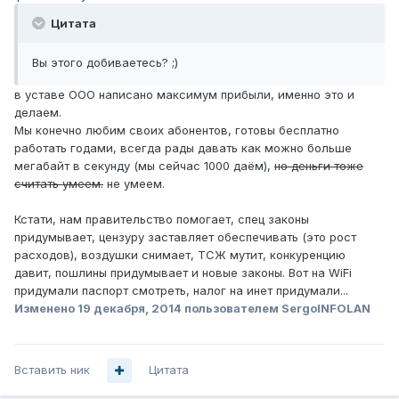
Цитата
Вы этого добиваетесь? ;)
в уставе ООО написано максимум прибыли, именно это и
делаем.
Мы конечно любим своих абонентов, готовы бесплатно
работать годами, всегда рады давать как можно больше
мегабайт в секунду (мы сейчас 1000 даём),
но деньги тоже
считать умеем.
не умеем.
Кстати, нам правительство помогает, спец законы
придумывает, цензуру заставляет обеспечивать (это рост
расходов), воздушки снимает, ТСЖ мутит, конкуренцию
давит, пошлины придумывает и новые законы. Вот на WiFi
придумали паспорт смотреть, налог на инет придумали...
Изменено
19 декабря, 2014
пользователем SergoINFOLAN
Вставить ник
Цитата