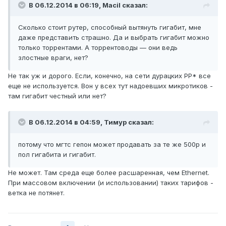
В 06.12.2014 в 06:19, Macil сказал:
Сколько стоит рутер, способный вытянуть гигабит, мне
даже представить страшно. Да и выбрать гигабит можно
только торрентами. А торрентоводы — они ведь
злостные враги, нет?
Не так уж и дорого. Если, конечно, на сети дурацких PP* все
еще не используется. Вон у всех тут надоевших микротиков -
там гигабит честный или нет?
В 06.12.2014 в 04:59, Тимур сказал:
потому что мгтс гепон может продавать за те же 500р и
пол гигабита и гигабит.
Не может. Там среда еще более расшаренная, чем Ethernet.
При массовом включении (и использовании) таких тарифов -
ветка не потянет.