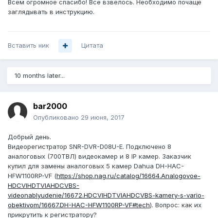
Всем огромное спасибо! Все взвелось. Необходимо почаще
заглядывать в инструкцию.
Вставить ник
Цитата
10 months later...
bar2000
Опубликовано
29 июня, 2017
Добрый день.
Видеорегистратор SNR-DVR-D08U-E. Подключено 8
аналоговых (700ТВЛ) видеокамер и 8 IP камер. Заказчик
купил для замены аналоговых 5 камер Dahua DH-HAC-
HFW1100RP-VF (
https://shop.nag.ru/catalog/16664.Analogovoe-
HDCVIHDTVIAHDCVBS-
videonablyudenie/16672.HDCVIHDTVIAHDCVBS-kamery-s-vario-
obektivom/16667.DH-HAC-HFW1100RP-VF#tech
). Вопрос: как их
прикрутить к регистратору?