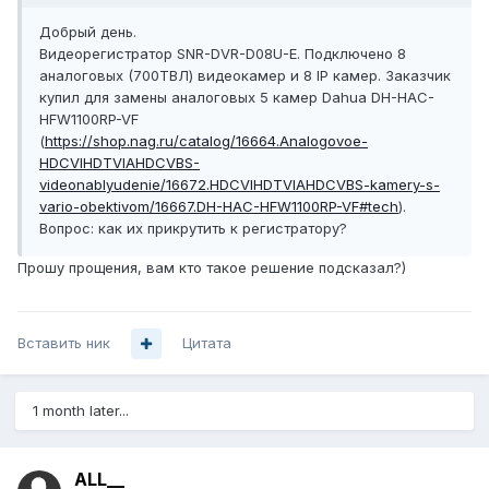
Добрый день.
Видеорегистратор SNR-DVR-D08U-E. Подключено 8
аналоговых (700ТВЛ) видеокамер и 8 IP камер. Заказчик
купил для замены аналоговых 5 камер Dahua DH-HAC-
HFW1100RP-VF
(
https://shop.nag.ru/catalog/16664.Analogovoe-
HDCVIHDTVIAHDCVBS-
videonablyudenie/16672.HDCVIHDTVIAHDCVBS-kamery-s-
vario-obektivom/16667.DH-HAC-HFW1100RP-VF#tech
).
Вопрос: как их прикрутить к регистратору?
Прошу прощения, вам кто такое решение подсказал?)
Вставить ник
Цитата
1 month later...
ALL__