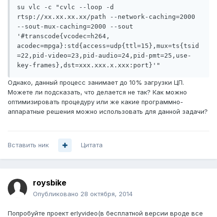
su vlc -c "cvlc --loop -d 
rtsp://xx.xx.xx.xx/path --network-caching=2000 
--sout-mux-caching=2000 --sout 
'#transcode{vcodec=h264, 
acodec=mpga}:std{access=udp{ttl=15},mux=ts{tsid
=22,pid-video=23,pid-audio=24,pid-pmt=25,use-
key-frames},dst=xxx.xxx.x.xxx:port}'"
Однако, данный процесс занимает до 10% загрузки ЦП.
Можете ли подсказать, что делается не так? Как можно
оптимизировать процедуру или же какие программно-
аппаратные решения можно использовать для данной задачи?
Вставить ник
Цитата
roysbike
Опубликовано
28 октября, 2014
Попробуйте проект erlyvideo(в бесплатной версии вроде все