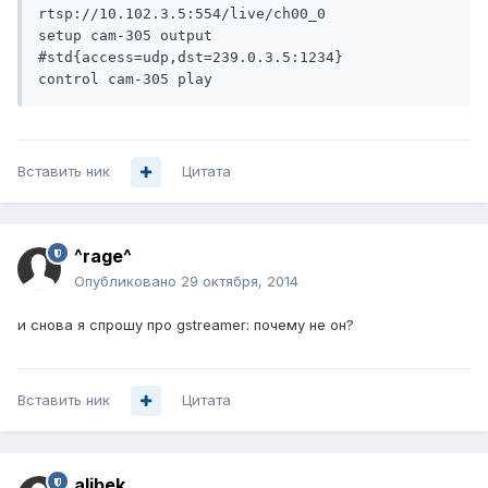
rtsp://10.102.3.5:554/live/ch00_0

setup cam-305 output 
#std{access=udp,dst=239.0.3.5:1234}

Вставить ник
Цитата
^rage^
Опубликовано
29 октября, 2014
и снова я спрошу про gstreamer: почему не он?
Вставить ник
Цитата
alibek