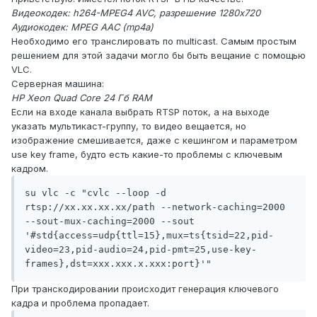
Видеокодек: h264-MPEG4 AVC, разрешение 1280x720
Аудиокодек: MPEG AAC (mp4a)
Необходимо его транслировать по multicast. Самым простым
решением для этой задачи могло бы быть вещание с помощью
VLC.
Серверная машина:
HP Xeon Quad Core 24 Гб RAM
Если на входе канала выбрать RTSP поток, а на выходе
указать мультикаст-группу, то видео вещается, но
изображение смешивается, даже с кешингом и параметром
use key frame, будто есть какие-то проблемы с ключевым
кадром.
su vlc -c "cvlc --loop -d 
rtsp://xx.xx.xx.xx/path --network-caching=2000 
--sout-mux-caching=2000 --sout 
'#std{access=udp{ttl=15},mux=ts{tsid=22,pid-
video=23,pid-audio=24,pid-pmt=25,use-key-
frames},dst=xxx.xxx.x.xxx:port}'"
При транскодировании происходит генерация ключевого
кадра и проблема пропадает.