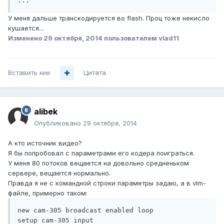
...
У меня дальше транскодируется во flash. Проц тоже некисло
кушается...
Изменено
29 октября, 2014
пользователем vlad11
Вставить ник
Цитата
alibek
Опубликовано
29 октября, 2014
А кто источник видео?
Я бы попробовал с параметрами его кодера поиграться.
У меня 80 потоков вещается на довольно средненьком
сервере, вещается нормально.
Правда я не с командной строки параметры задаю, а в vlm-
файле, примерно таком:
new cam-305 broadcast enabled loop

setup cam-305 input  