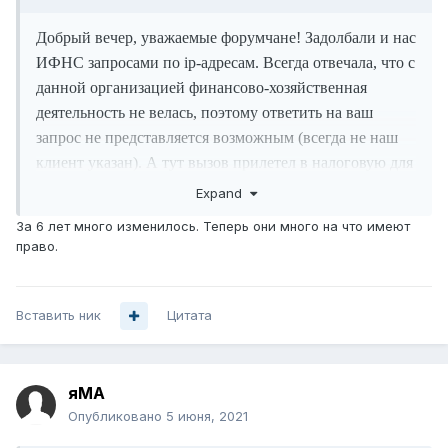
Добрый вечер, уважаемые форумчане! Задолбали и нас
ИФНС запросами по ip-адресам. Всегда отвечала, что с
данной организацией финансово-хозяйственная
деятельность не велась, поэтому ответить на ваш
запрос не представляется возможным (всегда не наш
клиент указан). А тут вызов прилетел в налоговую для
дачи пояснений: Не представлены документы,
Expand
подтверждающие факт реализации товаров (работ,
За 6 лет много изменилось. Теперь они много на что имеют
услуг) по требованию. Кто-нибудь сталкивался с
право.
подобным? Подскажите, как лучше поступить? Может
им привезти письменный ответ, как ayf выше написал:
ну и далее всё остальное
Вставить ник
Цитата
яМА
Опубликовано
5 июня, 2021