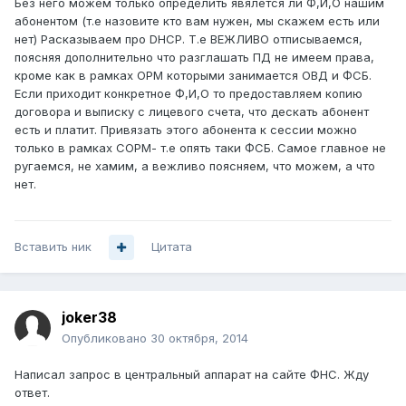
Без него можем только определить явялется ли Ф,И,О нашим
абонентом (т.е назовите кто вам нужен, мы скажем есть или
нет) Расказываем про DHCP. Т.е ВЕЖЛИВО отписываемся,
поясняя дополнительно что разглашать ПД не имеем права,
кроме как в рамках ОРМ которыми занимается ОВД и ФСБ.
Если приходит конкретное Ф,И,О то предоставляем копию
договора и выписку с лицевого счета, что дескать абонент
есть и платит. Привязать этого абонента к сессии можно
только в рамках СОРМ- т.е опять таки ФСБ. Самое главное не
ругаемся, не хамим, а вежливо поясняем, что можем, а что
нет.
Вставить ник
Цитата
joker38
Опубликовано
30 октября, 2014
Написал запрос в центральный аппарат на сайте ФНС. Жду
ответ.