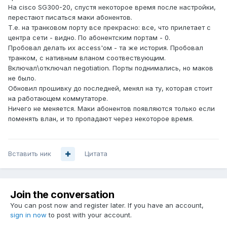
На cisco SG300-20, спустя некоторое время после настройки,
перестают писаться маки абонентов.
Т.е. на транковом порту все прекрасно: все, что прилетает с
центра сети - видно. По абонентским портам - 0.
Пробовал делать их access'ом - та же история. Пробовал
транком, с нативным вланом соотвествующим.
Включал\отключал negotiation. Порты поднимались, но маков
не было.
Обновил прошивку до последней, менял на ту, которая стоит
на работающем коммутаторе.
Ничего не меняется. Маки абонентов появляются только если
поменять влан, и то пропадают через некоторое время.
Вставить ник
Цитата
Join the conversation
You can post now and register later. If you have an account,
sign in now
to post with your account.