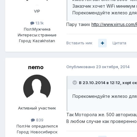
Заказчик хочет WiFi минимум
VIP
Порекомендуйте железо для р
13.1k
Пару таких
http://www.xirrus.com
Пол:
Мужчина
Интересы:
странные
Город:
Kazakhstan
Вставить ник
Цитата
nemo
Опубликовано
23 октября, 2014
В 23.10.2014 в 12:12, xopt с
Порекомендуйте железо для р
Активный участник
Так Моторола же. 500 авториза
839
В любом случае как проверенно
Пол:
Не определился
Город:
Новосибирск