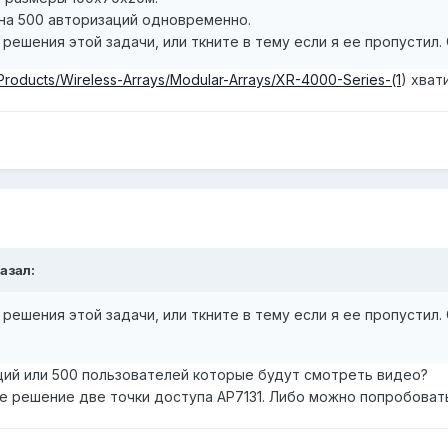
 на 500 авторизаций одновременно.
ешения этой задачи, или ткните в тему если я ее пропустил.
/Products/Wireless-Arrays/Modular-Arrays/XR-4000-Series-(1
) хват
казал:
ешения этой задачи, или ткните в тему если я ее пропустил.
ций или 500 пользователей которые будут смотреть видео?
е решение две точки доступа AP7131. Либо можно попробоват