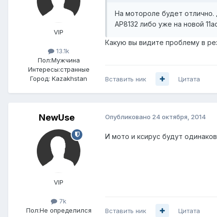
На мотороле будет отлично. 
AP8132 либо уже на новой 11a
VIP
Какую вы видите проблему в р
13.1k
Пол:
Мужчина
Интересы:
странные
Город:
Kazakhstan
Вставить ник
Цитата
NewUse
Опубликовано
24 октября, 2014
И мото и ксирус будут одинаков
VIP
7k
Пол:
Не определился
Вставить ник
Цитата