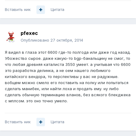
Вставить ник
Цитата
pfexec
Опубликовано
27 октября, 2014
Я видел в глаза этот 6600 где-то полгода или даже год назад.
Убожество сырое. даже какую-то bgp-банальщину не смог, то
что любая древняя каталиста 3550 умеет. а учитывая что 6600
это разработка делинка, а не оем нашего любимого
китайского вендора, то перспективы у вас не радужные.
вобщем можно смело его поставить на полку или попытаться
сделать манибек, или найти лоха и продать ему. ну либо
сделать обычную терминацию вланов, без всякого блекджека
с мплсом. это оно точно умело.
Вставить ник
Цитата