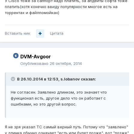
У Cisco тоже за саппорт надо платить, за апдейты софта тоже
платить(хотя конечно ввиду популярности многое есть на
торрентах и файлпомойках)
Вставить ник
Цитата
DVM-Avgoor
Опубликовано
26 октября, 2014
В 26.10.2014 в 12:53, s.lobanov сказал:
Не согласен. Заявлено длинком, это значает что
функционал есть, другое дело что он работает с
ошибками, но это другой вопрос.
Я не зря указал ТС самый верный путь. Потому что "заявлено"
у длинка обычно означает "есть или будет позже", вот "позже"