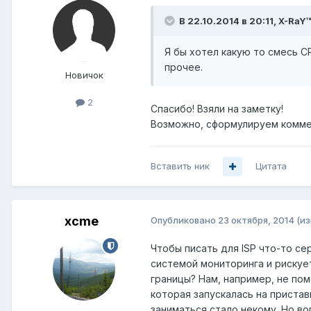
В 22.10.2014 в 20:11, X-RaY
Я бы хотел какую то смесь C
прочее.
Новичок
2
Спасибо! Взяли на заметку!
Возможно, сформулируем комме
Вставить ник
Цитата
xcme
Опубликовано
23 октября, 2014
(и
Чтобы писать для ISP что-то се
системой мониторинга и рискуе
границы? Нам, например, не по
которая запускалась на пристав
заниматься стало некому. Но во