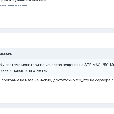
ователем xcme
сказал:
бы система мониторинга качества вещания на STB MAG-250. Мы
тавке и присылала отчеты.
 программ на маге не нужно, достаточно tcp_info на сервере с