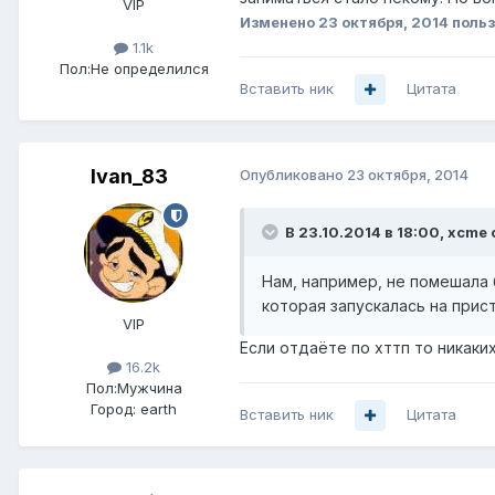
VIP
Изменено
23 октября, 2014
польз
1.1k
Пол:
Не определился
Вставить ник
Цитата
Ivan_83
Опубликовано
23 октября, 2014
В 23.10.2014 в 18:00, xcme 
Нам, например, не помешала 
которая запускалась на прис
VIP
Если отдаёте по хттп то никаких
16.2k
Пол:
Мужчина
Город:
earth
Вставить ник
Цитата