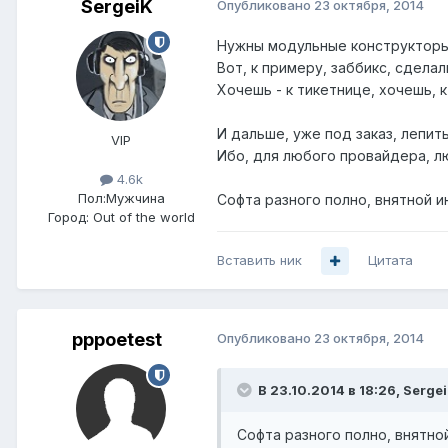
SergeiK
Опубликовано
23 октября, 2014
Нужны модульные конструкторы
Вот, к примеру, заббикс, сдела
Хочешь - к тикетнице, хочешь, 
И дальше, уже под заказ, лепит
VIP
Ибо, для любого провайдера, л
4.6k
Пол:
Мужчина
Софта разного полно, внятной и
Город:
Out of the world
Вставить ник
Цитата
pppoetest
Опубликовано
23 октября, 2014
В 23.10.2014 в 18:26, Serge
Софта разного полно, внятно