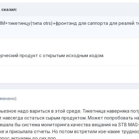
™ сказал:
RM+тикетинцу(типа otrs)+фронтэнд для саппорта для реалей те
рческий продукт с открытым исходным кодом.
зменено)
рьезное надо вариться в этой среде. Тикетница наверняка по
т навсегда остаться сырым продуктом. Может попробовать на
мешала бы система мониторинга качества вещания на STB MAG-
ке и присылала отчеты. Но потом встретили кое-какие трудно
прос актуален до сих пор.