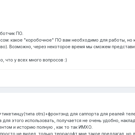
ботчик ПО.
сом: какое "коробочное" ПО вам необходимо для работы, но к
тво). Возможно, через некоторое время мы сможем представи
о, что у всех много вопросов :)
тикетинцу(типа otrs)+фронтэнд для саппорта для реалей теле
та для этого использовать, получается не очень удобно, накл
нтом и историю полную , как то так ИМХО.
просто не видел, только террасофт мне такое предлагал, но д