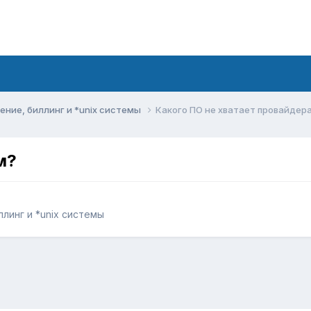
ние, биллинг и *unix системы
Какого ПО не хватает провайдер
м?
линг и *unix системы