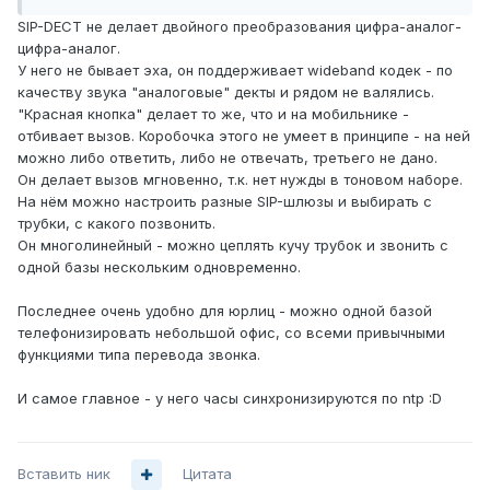
SIP-DECT не делает двойного преобразования цифра-аналог-
цифра-аналог.
У него не бывает эха, он поддерживает wideband кодек - по
качеству звука "аналоговые" декты и рядом не валялись.
"Красная кнопка" делает то же, что и на мобильнике -
отбивает вызов. Коробочка этого не умеет в принципе - на ней
можно либо ответить, либо не отвечать, третьего не дано.
Он делает вызов мгновенно, т.к. нет нужды в тоновом наборе.
На нём можно настроить разные SIP-шлюзы и выбирать с
трубки, с какого позвонить.
Он многолинейный - можно цеплять кучу трубок и звонить с
одной базы нескольким одновременно.
Последнее очень удобно для юрлиц - можно одной базой
телефонизировать небольшой офис, со всеми привычными
функциями типа перевода звонка.
И самое главное - у него часы синхронизируются по ntp :D
Вставить ник
Цитата