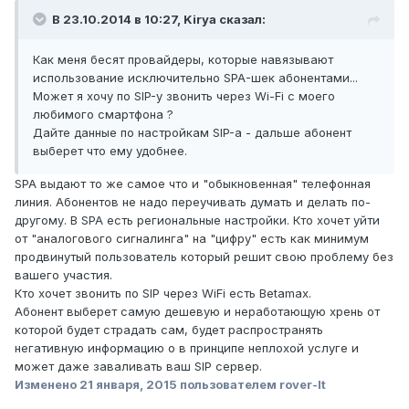
В 23.10.2014 в 10:27, Kirya сказал:
Как меня бесят провайдеры, которые навязывают
использование исключительно SPA-шек абонентами...
Может я хочу по SIP-у звонить через Wi-Fi с моего
любимого смартфона ?
Дайте данные по настройкам SIP-а - дальше абонент
выберет что ему удобнее.
SPA выдают то же самое что и "обыкновенная" телефонная
линия. Абонентов не надо переучивать думать и делать по-
другому. В SPA есть региональные настройки. Кто хочет уйти
от "аналогового сигналинга" на "цифру" есть как минимум
продвинутый пользователь который решит свою проблему без
вашего участия.
Кто хочет звонить по SIP через WiFi есть Betamax.
Абонент выберет самую дешевую и неработающую хрень от
которой будет страдать сам, будет распространять
негативную информацию о в принципе неплохой услуге и
может даже заваливать ваш SIP сервер.
Изменено
21 января, 2015
пользователем rover-lt