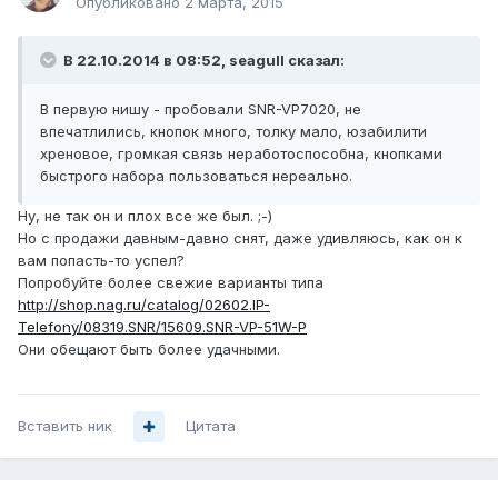
Опубликовано
2 марта, 2015
В 22.10.2014 в 08:52, seagull сказал:
В первую нишу - пробовали SNR-VP7020, не
впечатлились, кнопок много, толку мало, юзабилити
хреновое, громкая связь неработоспособна, кнопками
быстрого набора пользоваться нереально.
Ну, не так он и плох все же был. ;-)
Но с продажи давным-давно снят, даже удивляюсь, как он к
вам попасть-то успел?
Попробуйте более свежие варианты типа
http://shop.nag.ru/catalog/02602.IP-
Telefony/08319.SNR/15609.SNR-VP-51W-P
Они обещают быть более удачными.
Вставить ник
Цитата