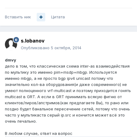
Вставить ник
Цитата
s.lobanov
Опубликовано
5 октября, 2014
dmvy
дело в том, что классическая схема inter-as взаимодействия
по мультику это именно pim+msdp+mbgp. Используется
именно mbgp, а не просто bgp ipv4 unicast потому что
значительно кол-ва оборудования(и даже современного) не
умеют полноценного vrf-multicast и поэтому приходится гонять
multicast в GRT. А если в GRT принимать всякую фигню от
клиентов/пиров/апстримов(как предлагаете Вы), то рано или
поздно будет банальное пересечение сетей, потому что очень
часто у мультикаста серый ip.src и кончится может всё это
очень печально.
В любом случае, ответ на вопрос