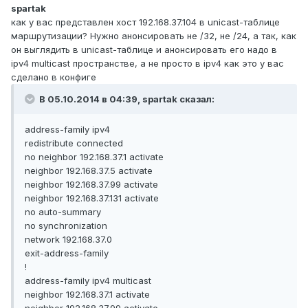
spartak
как у вас представлен хост 192.168.37.104 в unicast-таблице
маршрутизации? Нужно анонсировать не /32, не /24, а так, как
он выглядить в unicast-таблице и анонсировать его надо в
ipv4 multicast пространстве, а не просто в ipv4 как это у вас
сделано в конфиге
В 05.10.2014 в 04:39, spartak сказал:
address-family ipv4
redistribute connected
no neighbor 192.168.37.1 activate
neighbor 192.168.37.5 activate
neighbor 192.168.37.99 activate
neighbor 192.168.37.131 activate
no auto-summary
no synchronization
network 192.168.37.0
exit-address-family
!
address-family ipv4 multicast
neighbor 192.168.37.1 activate