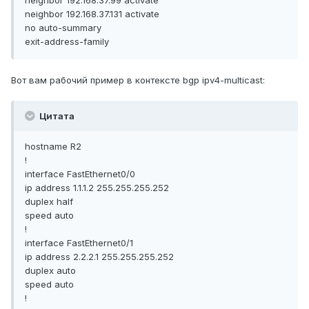
neighbor 192.168.37.99 activate
neighbor 192.168.37.131 activate
no auto-summary
exit-address-family
Вот вам рабочий пример в контексте bgp ipv4-multicast:
Цитата
hostname R2
!
interface FastEthernet0/0
ip address 1.1.1.2 255.255.255.252
duplex half
speed auto
!
interface FastEthernet0/1
ip address 2.2.2.1 255.255.255.252
duplex auto
speed auto
!