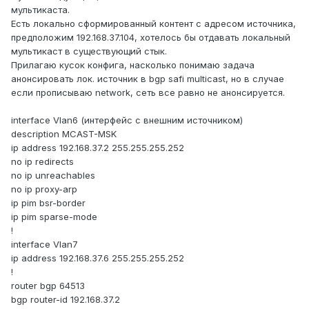
мультикаста.
Есть локально сформированный контент с адресом источника,
предположим 192.168.37.104, хотелось бы отдавать локальный
мультикаст в существующий стык.
Прилагаю кусок конфига, насколько понимаю задача
анонсировать лок. источник в bgp safi multicast, но в случае
если прописываю network, сеть все равно не анонсируется.
interface Vlan6 (интерфейс с внешним источником)
description MCAST-MSK
ip address 192.168.37.2 255.255.255.252
no ip redirects
no ip unreachables
no ip proxy-arp
ip pim bsr-border
ip pim sparse-mode
!
interface Vlan7
ip address 192.168.37.6 255.255.255.252
!
router bgp 64513
bgp router-id 192.168.37.2