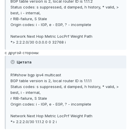
BGP table version is 2, local router ID is 1.1.1.2
Status codes: s suppressed, d damped, h history, * valid, >
best, i - internal,
r RIB-failure, S Stale
Origin codes: i - IGP, e - EGP, ? - incomplete
Network Next Hop Metric LocPrf Weight Path
*> 2.2.2.0/30 0.0.0.0 0 32768 i
с другой стороны:
Цитата
R1#show bgp ipv4 multicast
BGP table version is 2, local router ID is 1.1.1.1
Status codes: s suppressed, d damped, h history, * valid, >
best, i - internal,
r RIB-failure, S Stale
Origin codes: i - IGP, e - EGP, ? - incomplete
Network Next Hop Metric LocPrf Weight Path
*> 2.2.2.0/30 1.1.1.2 0 0 2 i