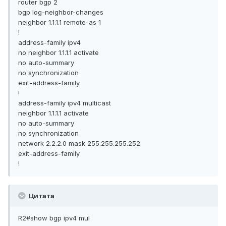
router bgp 2
bgp log-neighbor-changes
neighbor 1.1.1.1 remote-as 1
!
address-family ipv4
no neighbor 1.1.1.1 activate
no auto-summary
no synchronization
exit-address-family
!
address-family ipv4 multicast
neighbor 1.1.1.1 activate
no auto-summary
no synchronization
network 2.2.2.0 mask 255.255.255.252
exit-address-family
!
Цитата
R2#show bgp ipv4 mul