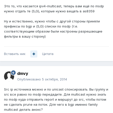
Это то, что касается ipv4-multicast, теперь вам ещё по msdp
нужно отдать те (S,G), которые нужно вещать в as8359
Ну и естественно, нужно чтобы с другой стороны приняли
префиксы по bgp и (S,G) списки по msdp (т.е.
соответствующим образом были настроены разрешающие
фильтры в вашу сторону)
Вставить ник
Цитата
dmvy
Опубликовано
5 октября, 2014
Src ip источника можно и по unicast спонсировать. Вы группу и
src все равно по msdp передадите. Для multicast нужно знать
по msdp куда отправить report и маршрут до src, чтобы потом
не сделать prune на поток. Для чего в bgp именно family
multicast делать анонс?