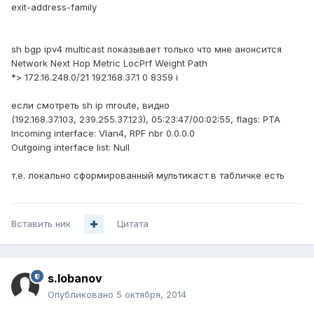
exit-address-family
sh bgp ipv4 multicast показывает только что мне анонсится
Network Next Hop Metric LocPrf Weight Path
*> 172.16.248.0/21 192.168.37.1 0 8359 i
если смотреть sh ip mroute, видно
(192.168.37.103, 239.255.37.123), 05:23:47/00:02:55, flags: PTA
Incoming interface: Vlan4, RPF nbr 0.0.0.0
Outgoing interface list: Null
т.е. локально сформированный мультикаст в табличке есть
Вставить ник
Цитата
s.lobanov
Опубликовано
5 октября, 2014