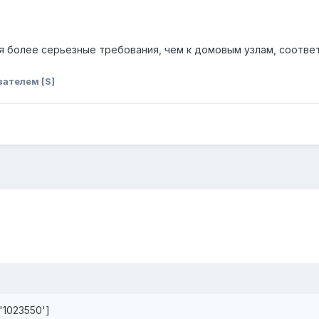
я более серьезные требования, чем к домовым узлам, соотве
ателем [S]
'1023550']