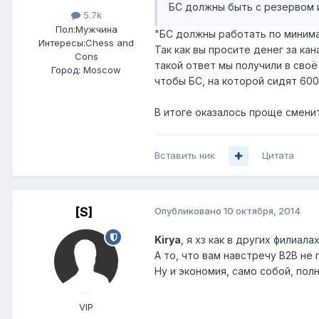
БС должны быть с резервом 
5.7k
Пол:
Мужчина
"БС должны работать по минима
Интересы:
Chess and
Так как вы просите денег за кан
Cons
такой ответ мы получили в сво
Город:
Moscow
чтобы БС, на которой сидят 600
В итоге оказалось проще сменит
Вставить ник
Цитата
[S]
Опубликовано
10 октября, 2014
Kirya
, я хз как в других филиал
А то, что вам навстречу В2В не
Ну и экономия, само собой, пол
VIP