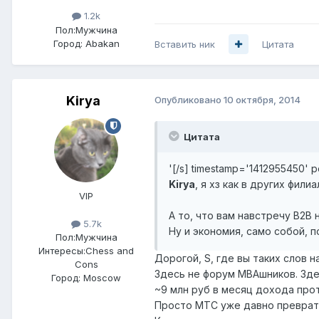
1.2k
Пол:
Мужчина
Город:
Abakan
Вставить ник
Цитата
Kirya
Опубликовано
10 октября, 2014
Цитата
'[/s] timestamp='1412955450' 
Kirya
, я хз как в других фили
VIP
А то, что вам навстречу В2В 
5.7k
Ну и экономия, само собой, п
Пол:
Мужчина
Интересы:
Chess and
Дорогой, S, где вы таких слов н
Cons
Здесь не форум МВАшников. Зд
Город:
Moscow
~9 млн руб в месяц дохода прот
Просто МТС уже давно преврати