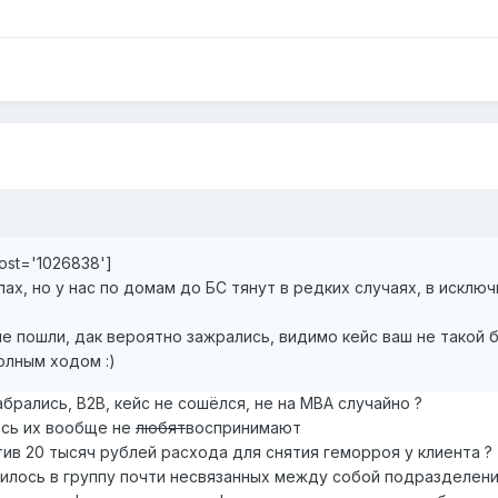
post='1026838']
алах, но у нас по домам до БС тянут в редких случаях, в исключ
не пошли, дак вероятно зажрались, видимо кейс ваш не такой б
олным ходом :)
абрались, B2B, кейс не сошёлся, не на MBA случайно ?
есь их вообще не
любят
воспринимают
ив 20 тысяч рублей расхода для снятия геморроя у клиента ?
лось в группу почти несвязанных между собой подразделений