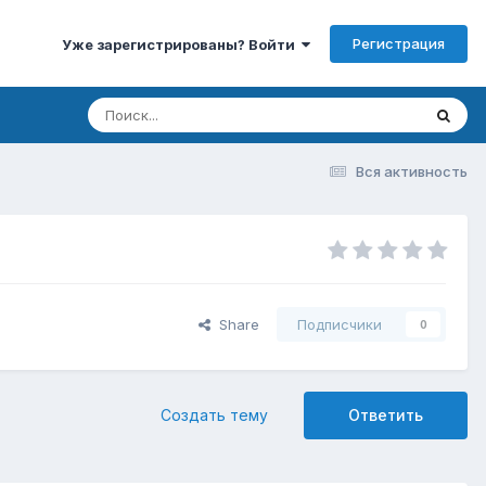
Регистрация
Уже зарегистрированы? Войти
Вся активность
Share
Подписчики
0
Создать тему
Ответить