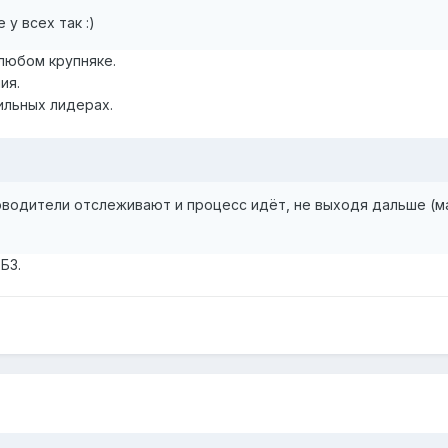
 у всех так :)
 любом крупняке.
ия.
ильных лидерах.
водители отслеживают и процесс идёт, не выходя дальше (мак
Б3.