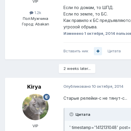
VIP
Если по домам, то ШПД.
1.2k
Если по земле, то БС.
Пол:
Мужчина
Как правило к БС предъявляютс
Город:
Abakan
угрозой обрыва.
Изменено
1 октября, 2014
пользов
Вставить ник
Цитата
2 weeks later...
Kirya
Опубликовано
10 октября, 2014
Старые релейки-с не тянут-с...
Цитата
VIP
' timestamp='1412131048' post=