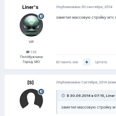
Liner's
Опубликовано
30 сентября, 2014
заметил массовую стройку мтс 
VIP
1.5k
Пол:
Мужчина
Город:
МО
Вставить ник
Цитата
[S]
Опубликовано
1 октября, 2014
(изм
В 30.09.2014 в 07:15, Liner
заметил массовую стройку мт