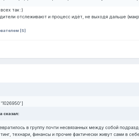
всех так :)
ители отслеживают и процесс идёт, не выходя дальше (макро-
вателем [S]
='1026950']
ya сказал:
вратилось в группу почти несвязанных между собой подразд
тинг, технари, финансы и прочие фактически живут сами в се