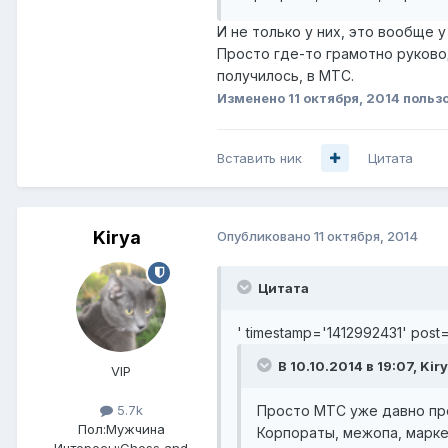
И не только у них, это вообще у 
Просто где-то грамотно руковод
получилось, в МТС.
Изменено
11 октября, 2014
пользо
Вставить ник
Цитата
Kirya
Опубликовано
11 октября, 2014
Цитата
' timestamp='1412992431' post
В 10.10.2014 в 19:07, Kir
VIP
Просто МТС уже давно пре
5.7k
Пол:
Мужчина
Корпораты, межопа, марке
Интересы:
Chess and