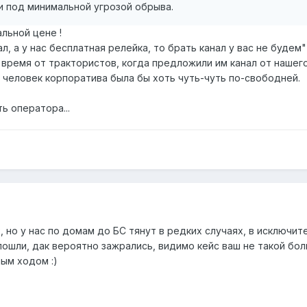
и под минимальной угрозой обрыва.
льной цене !
ал, а у нас бесплатная релейка, то брать канал у вас не будем"
ё время от трактористов, когда предложили им канал от нашег
 человек корпоратива была бы хоть чуть-чуть по-свободней.
ь оператора...
ах, но у нас по домам до БС тянут в редких случаях, в исключите
 пошли, дак вероятно зажрались, видимо кейс ваш не такой боль
ным ходом :)