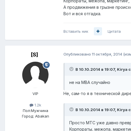
Корпораты, межопа, маркетинг,
А продвижения в грызне происхо
Вот и вся отгадка.
Вставить ник
Цитата
[S]
Опубликовано
11 октября, 2014
(из
В 10.10.2014 в 19:07, Kirya 
не на MBA случайно
Не, сам-то я в технической дир
VIP
1.2k
В 10.10.2014 в 19:07, Kirya 
Пол:
Мужчина
Город:
Abakan
Просто МТС уже давно превр
Корпораты, межопа, маркетин