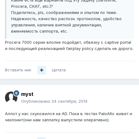
Какие есть еще варианты под эту задачу (Sandvine,
Procera, СКАТ, etc.)?
Поделитесь, pls, соображениями и опытом по теме.
Надежность, качество распозн. протоколов, удобство
управления, наличие внятной документации,
вменяемость саппорта, etc.
Procera 7000 серии вполне подойдет, обвязку с captive portal
и последующей реализацией fairplay policy сделать не дорого.
Вставить ник
Цитата
myst
Опубликовано
24 сентября, 2014
Аллот у нас скукожился на AD. Пока в тестах PaloAlto живет и
чекпоинт(они нам заплатку выпустили оперативно).