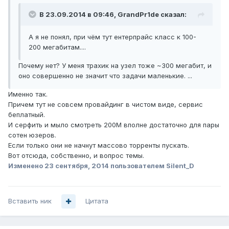
В 23.09.2014 в 09:46, GrandPr1de сказал:
А я не понял, при чём тут ентерпрайс класс к 100-
200 мегабитам....
Почему нет? У меня трахик на узел тоже ~300 мегабит, и
оно совершенно не значит что задачи маленькие. ...
Именно так.
Причем тут не совсем провайдинг в чистом виде, сервис
беплатный.
И серфить и мыло смотреть 200M вполне достаточно для пары
сотен юзеров.
Если только они не начнут массово торренты пускать.
Вот отсюда, собственно, и вопрос темы.
Изменено
23 сентября, 2014
пользователем Silent_D
Вставить ник
Цитата