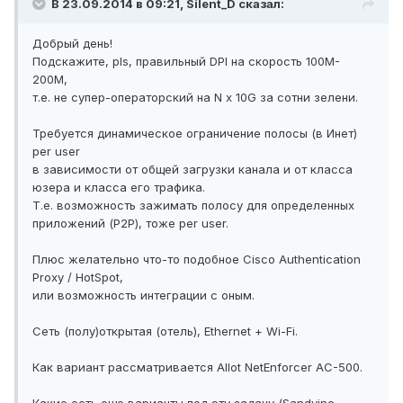
В 23.09.2014 в 09:21, Silent_D сказал:
Добрый день!
Подскажите, pls, правильный DPI на скорость 100M-
200M,
т.е. не супер-операторский на N x 10G за сотни зелени.
Требуется динамическое ограничение полосы (в Инет)
per user
в зависимости от общей загрузки канала и от класса
юзера и класса его трафика.
Т.е. возможность зажимать полосу для определенных
приложений (P2P), тоже per user.
Плюс желательно что-то подобное Cisco Authentication
Proxy / HotSpot,
или возможность интеграции с оным.
Сеть (полу)открытая (отель), Ethernet + Wi-Fi.
Как вариант рассматривается Allot NetEnforcer AC-500.