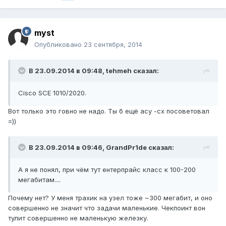
myst
Опубликовано
23 сентября, 2014
В 23.09.2014 в 09:48, tehmeh сказал:
Cisco SCE 1010/2020.
Вот только это говно не надо. Ты б ещё асу -cx посоветовал
=))
В 23.09.2014 в 09:46, GrandPr1de сказал:
А я не понял, при чём тут ентерпрайс класс к 100-200
мегабитам....
Почему нет? У меня трахик на узел тоже ~300 мегабит, и оно
совершенно не значит что задачи маленькие. Чекпоинт вон
тулит совершенно не маленькую железку.