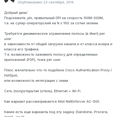
Опубликовано
23 сентября, 2014
Добрый день!
Подскажите, pls, правильный DPI на скорость 100M-200M,
т.е. не супер-операторский на N x 10G за сотни зелени.
Требуется динамическое ограничение полосы (в Инет) per
user
в зависимости от общей загрузки канала и от класса юзера и
класса его трафика.
Т.е. возможность зажимать полосу для определенных
приложений (P2P), тоже per user.
Плюс желательно что-то подобное Cisco Authentication Proxy /
HotSpot,
или возможность интеграции с оным.
Сеть (полу)открытая (отель), Ethernet + Wi-Fi.
Как вариант рассматривается Allot NetEnforcer AC-500.
Какие есть еще варианты под эту задачу (Sandvine, Procera,