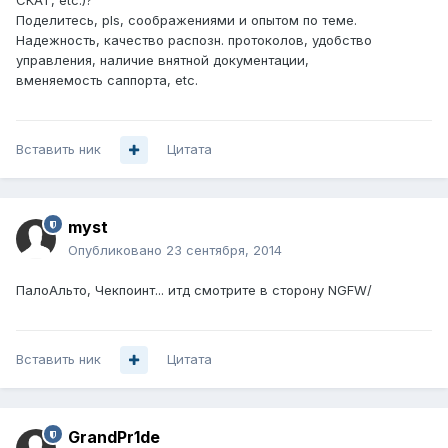
СКАТ, etc.)?
Поделитесь, pls, соображениями и опытом по теме.
Надежность, качество распозн. протоколов, удобство
управления, наличие внятной документации,
вменяемость саппорта, etc.
Вставить ник
Цитата
myst
Опубликовано
23 сентября, 2014
ПалоАльто, Чекпоинт... итд смотрите в сторону NGFW/
Вставить ник
Цитата
GrandPr1de