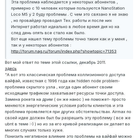
Эта проблема наблюдается у некоторых абонентов ,
примерно с 10 человек которые пользуются NanoStation
Loco M5 у 2 буду проблемы . С чем это связано я не знаю
, но провайдер проводил Тех. работы и после них
Интернет работал идеально в любое время дня но на
след день опять все стало как было.
Вот еще нашел тему проблемы точно такие как и у меня ,
так и у некоторых абонентов :
http://forum.nag.ru/forum/index.php?showtopic=71353
Вот мой ответ по теме этой ссылки, декабрь 2011.
здесь
"А вот это классическая проблема коллизионного доступа
вайфай, известная с 1996 года как hidden node problem-
проблема скрытого узла , когда один абонент своим
исходящим трафиком захватывает ресурсы точки доступа.
Замена рокета на дрим ( он же нанос ) не поможет- просто
меняются энергетические условия работы клиентов и эта
проблема проявляется при других обстоятельствах. Airmax по
своей идее должен был бы разрешить эту проблему ( все же
ubnt в теме :-) ) но из за его кривой реализации он делает во
многих случаях только хуже.
Понизить негативное влияние это проблемы на вайфай можно