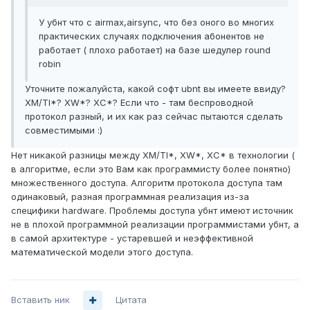
У убнт что с airmax,airsync, что без оного во многих
практических случаях подключения абонентов не
работает ( плохо работает) на базе шедулер round
robin
Уточните пожалуйста, какой софт ubnt вы имеете ввиду?
XM/TI*? XW*? XC*? Если что - там беспроводной
протокол разный, и их как раз сейчас пытаются сделать
совместимыми :)
Нет никакой разницы между XM/TI*, XW*, XC* в технологии (
в алгоритме, если это Вам как программисту более понятно)
множественного доступа. Алгоритм протокола доступа там
одинаковый, разная программная реализация из-за
специфики hardware. Проблемы доступа убнт имеют источник
не в плохой программной реализации программистами убнт, а
в самой архитектуре - устаревшей и неэффективной
математической модели этого доступа.
Вставить ник
Цитата