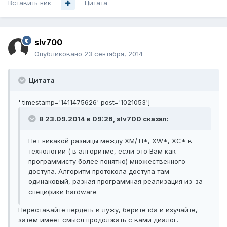
Вставить ник
Цитата
slv700
Опубликовано
23 сентября, 2014
Цитата
' timestamp='1411475626' post='1021053']
В 23.09.2014 в 09:26, slv700 сказал:
Нет никакой разницы между XM/TI*, XW*, XC* в
технологии ( в алгоритме, если это Вам как
программисту более понятно) множественного
доступа. Алгоритм протокола доступа там
одинаковый, разная программная реализация из-за
специфики hardware
Переставайте пердеть в лужу, берите ida и изучайте,
затем имеет смысл продолжать с вами диалог.