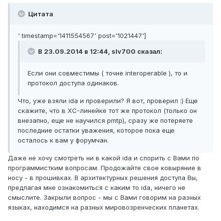
Цитата
' timestamp='1411554567' post='1021447']
В 23.09.2014 в 12:44, slv700 сказал:
Если они совместимы ( точне interoperable ), то и
протокол доступа одинаков.
Что, уже взяли ida и проверили? Я вот, проверил :) Еще
скажите, что в XC-линейке тот же протокол (только он
внезапно, еще не научился pmtp), сразу же потеряете
последние остатки уважения, которое пока еще
осталось к вам у форумчан.
Даже не хочу смотреть ни в какой ida и спорить с Вами по
программистким вопросам. Продожайте свое ковыряние в
носу - в прошивках. В архитектурных решения доступа Вы,
предлагая мне ознакомиться с каким то ida, ничего не
смыслите. Закрыли вопрос - мы с Вами говорим на разных
языках, находимся на разных мировозренческих планетах.