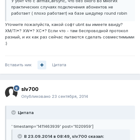
У убнт что с airmax,airsync, что без оного во многих
практических случаях подключения абонентов не
работает ( плохо работает) на базе шедулер round robin
Уточните пожалуйста, какой софт ubnt вы имеете ввиду?
XM/TI*? XW*? XC*? Если что - там беспроводной протокол
разный, и их как раз сейчас пытаются сделать совместимыми
:)
Вставить ник
Цитата
slv700
Опубликовано
23 сентября, 2014
Цитата
' timestamp='1411463939' post='1020959']
В 23.09.2014 в 08:49, slv700 сказал: