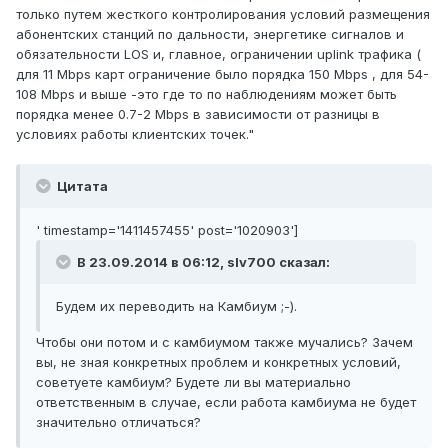
только путем жесткого контролирования условий размещения
абонентских станций по дальности, энергетике сигналов и
обязательности LOS и, главное, ограничении uplink трафика (
для 11 Mbps карт ограничение было порядка 150 Mbps , для 54-
108 Mbps и выше -это где то по наблюдениям может быть
порядка менее 0.7-2 Mbps в зависимости от разницы в
условиях работы клиентских точек."
Цитата
' timestamp='1411457455' post='1020903']
В 23.09.2014 в 06:12, slv700 сказал:
Будем их переводить на Камбиум ;-).
Чтобы они потом и с камбиумом также мучались? Зачем
вы, не зная конкретных проблем и конкретных условий,
советуете камбиум? Будете ли вы материально
ответственным в случае, если работа камбиума не будет
значительно отличаться?