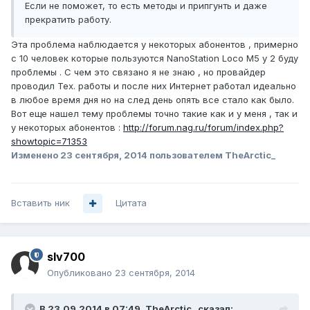
Если не поможет, то есть методы и припгунть и даже
прекратить работу.
Эта проблема наблюдается у некоторых абонентов , примерно
с 10 человек которые пользуются NanoStation Loco M5 у 2 буду
проблемы . С чем это связано я не знаю , но провайдер
проводил Тех. работы и после них Интернет работал идеально
в любое время дня но на след день опять все стало как было.
Вот еще нашел тему проблемы точно такие как и у меня , так и
у некоторых абонентов :
http://forum.nag.ru/forum/index.php?
showtopic=71353
Изменено
23 сентября, 2014
пользователем TheArctic_
Вставить ник
Цитата
slv700
Опубликовано
23 сентября, 2014
В 23.09.2014 в 07:49, TheArctic_ сказал: