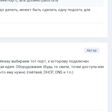
 (WAN порт), все должно работать
адо делать, может быть сделать одну подсеть для
Автор
 Gateway выбираем тот порт, к которому подключен
я идея. Оборудование (будь то свичи, точки доступа или
то ему нужно (гейтвей, DHCP, DNS и т.п.)