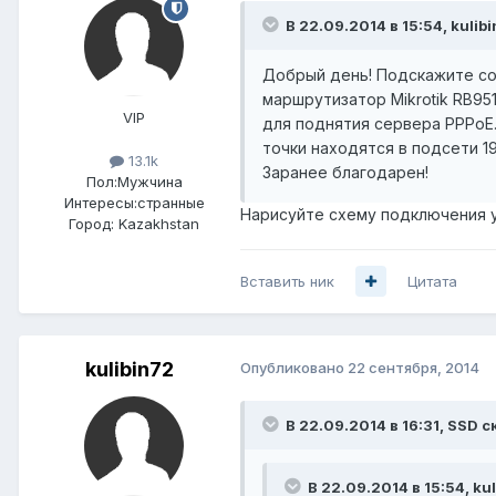
В 22.09.2014 в 15:54, kulib
Добрый день! Подскажите сов
маршрутизатор Mikrotik RB95
VIP
для поднятия сервера PPPoE.
точки находятся в подсети 19
13.1k
Заранее благодарен!
Пол:
Мужчина
Интересы:
странные
Нарисуйте схему подключения 
Город:
Kazakhstan
Вставить ник
Цитата
kulibin72
Опубликовано
22 сентября, 2014
В 22.09.2014 в 16:31, SSD с
В 22.09.2014 в 15:54, ku