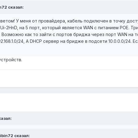
in72 сказал:
етом! У меня от провайдера, кабель подключен в точку досту
1Ui-2HnD, на 5 порт, который является WAN с питанием POE. Т
 Возможно как то зайти с портов бриджа через порт WAN на 
2.168.1.0/24, А DHCP сервер на бридже в подсети 10.0.0.0/24. 
устройств.
казал:
libin72 сказал: