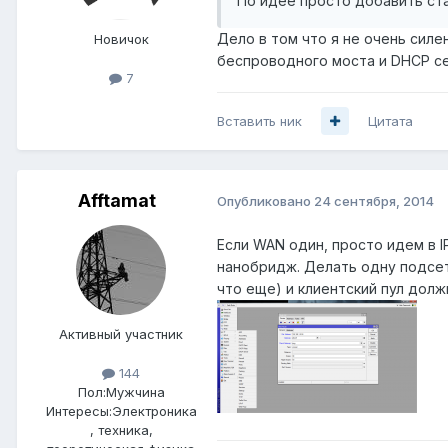
По идее просто добавить стат
Дело в том что я не очень сил
Новичок
беспроводного моста и DHCP с
7
Вставить ник
Цитата
Afftamat
Опубликовано
24 сентября, 2014
Если WAN один, просто идем в I
нанобридж. Делать одну подсет
что еще) и клиентский пул долж
Активный участник
144
Пол:
Мужчина
Интересы:
Электроника
, техника,