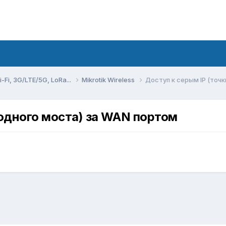
Fi, 3G/LTE/5G, LoRa...
Mikrotik Wireless
Доступ к серым IP (точ
водного моста) за WAN портом