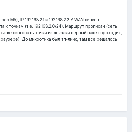
 M5), IP 192.168.2.1 и 192.168.2.2 У WAN линков
а к точкам (т.е. 192.168.2.0/24). Маршрут прописан (сеть
опытке пинговать точки из локалки первый пакет проходит,
раузере). До микротика был тп-линк, там все решалось