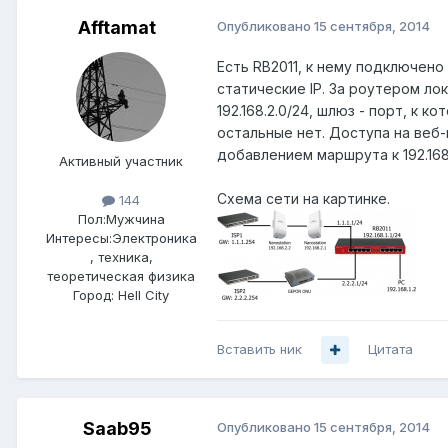
Afftamat
Опубликовано
15 сентября, 2014
Есть RB2011, к нему подключено 
статические IP. За роутером лок
192.168.2.0/24, шлюз - порт, к 
остальные нет. Доступа на веб
добавлением маршрута к 192.168
Активный участник
Схема сети на картинке.
144
Пол:
Мужчина
Интересы:
Электроника
, техника,
теоретическая физика
Город:
Hell City
Вставить ник
Цитата
Saab95
Опубликовано
15 сентября, 2014