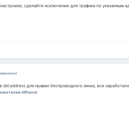
 настроили, сделайте исключение для трафика по указанным а
зменено)
4 в dst.address для правил беспроводного линка, все заработало
зователем Afftamat