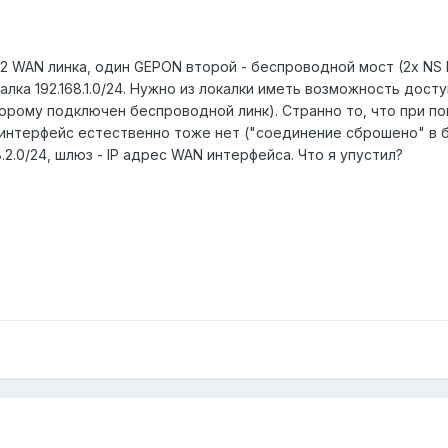
2 WAN линка, один GEPON второй - беспроводной мост (2х NS Loco
алка 192.168.1.0/24. Нужно из локалки иметь возможность доступ
которому подключен беспроводной линк). Странно то, что при п
-интерфейс естественно тоже нет ("соединение сброшено" в б
.2.0/24, шлюз - IP адрес WAN интерфейса. Что я упустил?