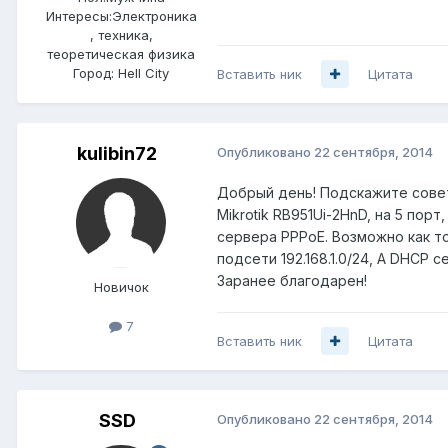
Интересы:
Электроника
, техника,
теоретическая физика
Город:
Hell City
Вставить ник
Цитата
kulibin72
Опубликовано
22 сентября, 2014
Добрый день! Подскажите совет
Mikrotik RB951Ui-2HnD, на 5 по
сервера PPPoE. Возможно как т
подсети 192.168.1.0/24, А DHCP 
Заранее благодарен!
Новичок
7
Вставить ник
Цитата
SSD
Опубликовано
22 сентября, 2014