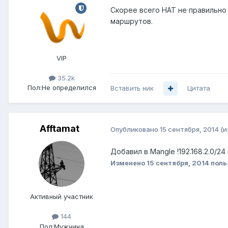
Скорее всего НАТ не правильно
маршрутов.
VIP
35.2k
Пол:
Не определился
Вставить ник
Цитата
Afftamat
Опубликовано
15 сентября, 2014
(и
Добавил в Mangle !192.168.2.0/2
Изменено
15 сентября, 2014
поль
Активный участник
144
Пол:
Мужчина