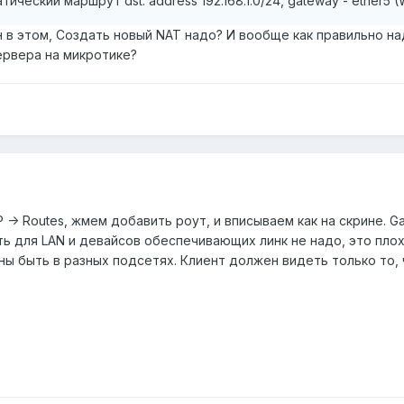
ический маршрут dst. address 192.168.1.0/24, gateway - ether5
ен в этом, Создать новый NAT надо? И вообще как правильно н
ервера на микротике?
P -> Routes, жмем добавить роут, и вписываем как на скрине.
ь для LAN и девайсов обеспечивающих линк не надо, это плоха
ны быть в разных подсетях. Клиент должен видеть только то, ч