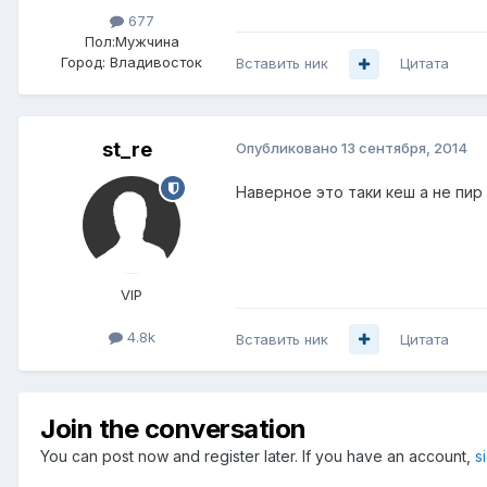
677
Пол:
Мужчина
Город:
Владивосток
Вставить ник
Цитата
st_re
Опубликовано
13 сентября, 2014
Наверное это таки кеш а не пир
VIP
4.8k
Вставить ник
Цитата
Join the conversation
You can post now and register later. If you have an account,
s