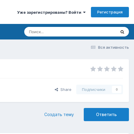
Регистрация
Уже зарегистрированы? Войти
Вся активность
Share
Подписчики
0
Создать тему
Ответить