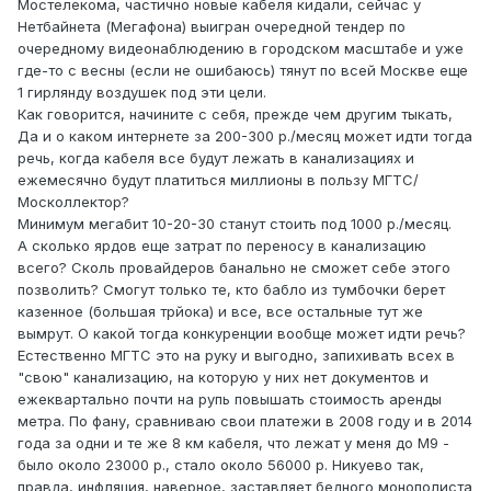
Мостелекома, частично новые кабеля кидали, сейчас у
Нетбайнета (Мегафона) выигран очередной тендер по
очередному видеонаблюдению в городском масштабе и уже
где-то с весны (если не ошибаюсь) тянут по всей Москве еще
1 гирлянду воздушек под эти цели.
Как говорится, начините с себя, прежде чем другим тыкать,
Да и о каком интернете за 200-300 р./месяц может идти тогда
речь, когда кабеля все будут лежать в канализациях и
ежемесячно будут платиться миллионы в пользу МГТС/
Москоллектор?
Минимум мегабит 10-20-30 станут стоить под 1000 р./месяц.
А сколько ярдов еще затрат по переносу в канализацию
всего? Сколь провайдеров банально не сможет себе этого
позволить? Смогут только те, кто бабло из тумбочки берет
казенное (большая трйока) и все, все остальные тут же
вымрут. О какой тогда конкуренции вообще может идти речь?
Естественно МГТС это на руку и выгодно, запихивать всех в
"свою" канализацию, на которую у них нет документов и
ежеквартально почти на рупь повышать стоимость аренды
метра. По фану, сравниваю свои платежи в 2008 году и в 2014
года за одни и те же 8 км кабеля, что лежат у меня до М9 -
было около 23000 р., стало около 56000 р. Никуево так,
правда, инфляция, наверное, заставляет бедного монополиста