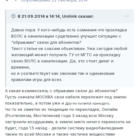
Опубликовано
22 сентября, 2014
В 21.09.2014 в 14:14, Unilink сказал:
Давно пора. У кого-нибудь есть сомнения что прокладка
ВОЛС в канализации сущетвенно улучшит ситуацию с
"обрывами" связи для абонентов?
Текст статьи не совсем объективен. Уже сегодня любой
желающий может получить ТУ от МГТС на прокладку
своих ВОЛС в канализации. Да, это стоит денег и
времени,
но и соответствует как законам так и одинаковым
правилам игры для всех.
А какая взаимосвязь с обрывами связи до абонентов?
Пусть сначала МОСКВА свои кабеля переложит под землю
показательно, а потом уже и д
р
угих пытается принудить.
Чо-то не заметно их тенденции по перекладке, Онлайм
(Рсотелеком, Мостелеком) года 3 назад всю Москву
застроили воздушками, в землю никто ничего переносить не
будет, года 1.5 назад - делали систему видеобанлюдения
также по всей Москве и также частично мощностями