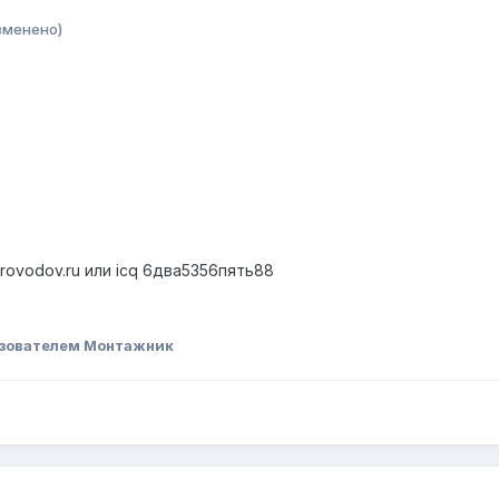
зменено)
provodov.ru или icq 6два5356пять88
зователем Монтажник