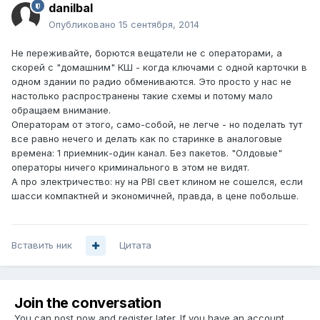
danilbal
Опубликовано
15 сентября, 2014
Не переживайте, борются вещатели не с операторами, а
скорей с "домашним" КШ - когда ключами с одной карточки в
одном здании по радио обмениваются. Это просто у нас не
настолько распространены такие схемы и потому мало
обращаем внимание.
Операторам от этого, само-собой, не легче - но поделать тут
все равно нечего и делать как по старинке в аналоговые
времена: 1 приемник-один канал. Без пакетов. "Олдовые"
операторы ничего криминального в этом не видят.
А про электричество: ну на PBI свет клином не сошелся, если
шасси компактней и экономичней, правда, в цене побольше.
Вставить ник
Цитата
Join the conversation
You can post now and register later. If you have an account,