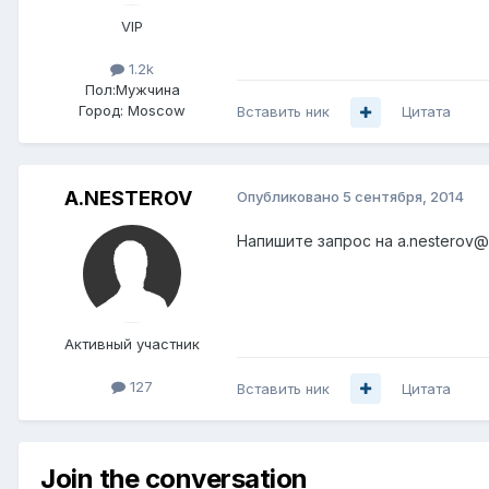
VIP
1.2k
Пол:
Мужчина
Город:
Moscow
Вставить ник
Цитата
A.NESTEROV
Опубликовано
5 сентября, 2014
Напишите запрос на a.nesterov@
Активный участник
127
Вставить ник
Цитата
Join the conversation