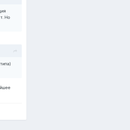
ция
т. Но
типа)
айшее