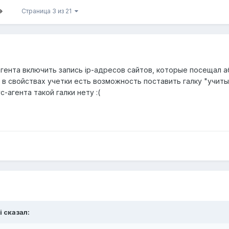
Страница 3 из 21
агента включить запись ip-адресов сайтов, которые посещал 
 в свойствах учетки есть возможность поставить галку "учит
с-агента такой галки нету :(
i сказал: