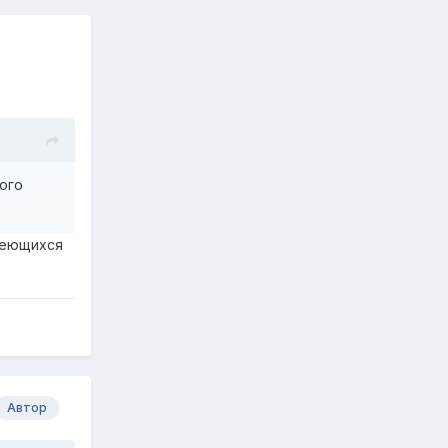
ного
меющихся
Автор