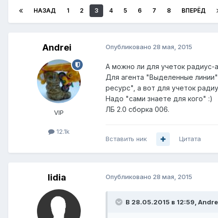
НАЗАД
1
2
3
4
5
6
7
8
ВПЕРЁД
Andrei
Опубликовано
28 мая, 2015
А можно ли для учеток радиус-
Для агента "Выделенные линии"
ресурс", а вот для учеток радиу
Надо "сами знаете для кого" :)
ЛБ 2.0 сборка 006.
VIP
12.1k
Вставить ник
Цитата
lidia
Опубликовано
28 мая, 2015
В 28.05.2015 в 12:59, Andre