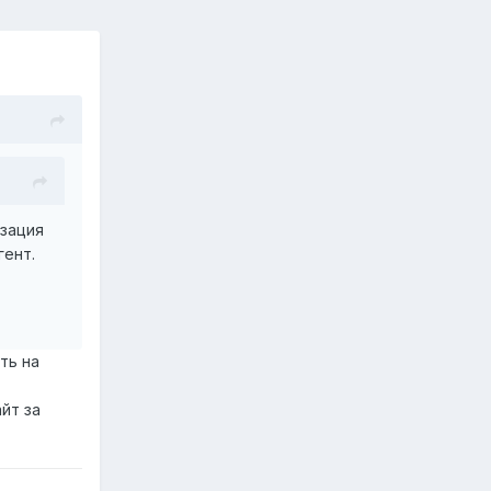
изация
гент.
ть на
йт за