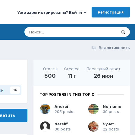
Регистрация
Уже зарегистрированы? Войти
Вся активность
Ответы
Created
Последний ответ
500
11 г
26 июн
ки
14
TOP POSTERS IN THIS TOPIC
Andrei
No_name
205 posts
39 posts
ветить
dereiff
SyJet
30 posts
22 posts