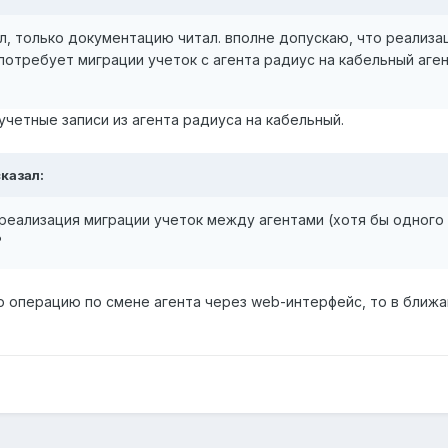
ал, только документацию читал. вполне допускаю, что реализа
потребует миграции учеток с агента радиус на кабельный аген
четные записи из агента радиуса на кабельный.
сказал:
 реализация миграции учеток между агентами (хотя бы одного 
?
ю операцию по смене агента через web-интерфейс, то в ближ