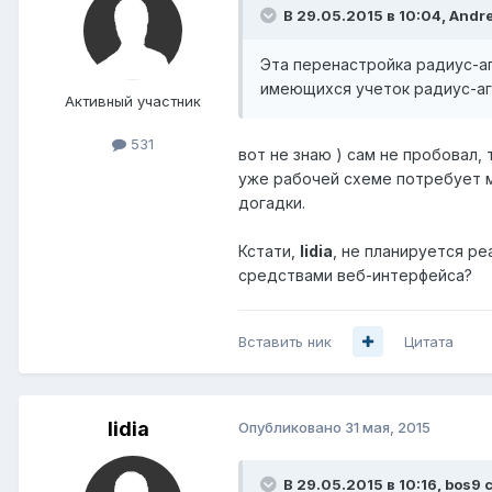
В 29.05.2015 в 10:04, Andre
Эта перенастройка радиус-а
имеющихся учеток радиус-аг
Активный участник
531
вот не знаю ) сам не пробовал,
уже рабочей схеме потребует ми
догадки.
Кстати,
lidia
, не планируется р
средствами веб-интерфейса?
Вставить ник
Цитата
lidia
Опубликовано
31 мая, 2015
В 29.05.2015 в 10:16, bos9 