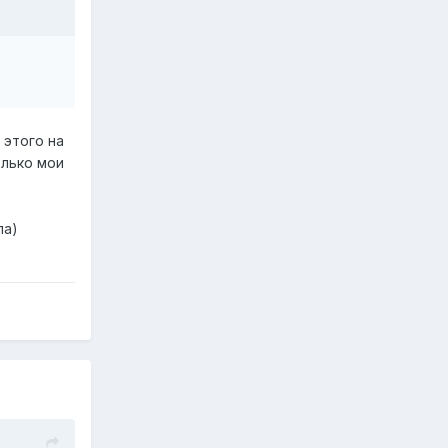
 этого на
олько мои
па)