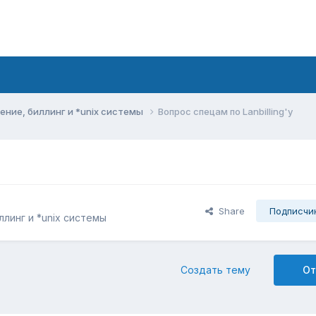
ние, биллинг и *unix системы
Вопрос спецам по Lanbilling'y
Share
Подписчи
линг и *unix системы
Создать тему
От