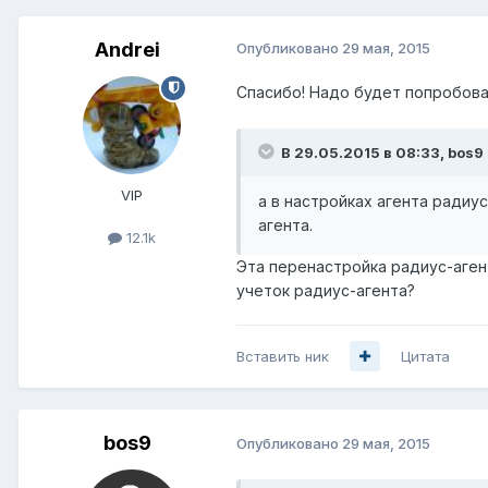
Andrei
Опубликовано
29 мая, 2015
Спасибо! Надо будет попробова
В 29.05.2015 в 08:33, bos9
VIP
а в настройках агента радиу
агента.
12.1k
Эта перенастройка радиус-аге
учеток радиус-агента?
Вставить ник
Цитата
bos9
Опубликовано
29 мая, 2015