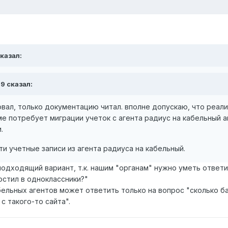
сказал:
s9 сказал:
овал, только документацию читал. вполне допускаю, что реал
е потребует миграции учеток с агента радиус на кабельный а
.
и учетные записи из агента радиуса на кабельный.
подходящий вариант, т.к. нашим "органам" нужно уметь ответи
постил в одноклассники?"
ельных агентов может ответить только на вопрос "сколько ба
с такого-то сайта".