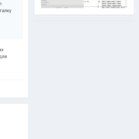
л
галку
ах
для