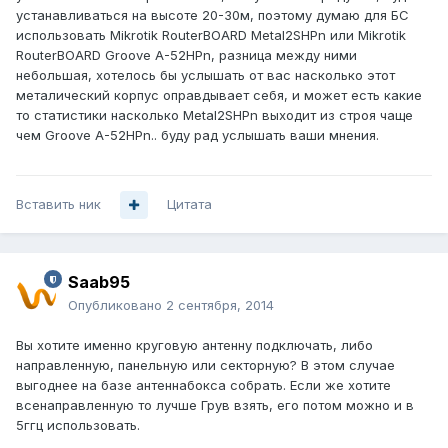
устанавливаться на высоте 20-30м, поэтому думаю для БС
использовать Mikrotik RouterBOARD Metal2SHPn или Mikrotik
RouterBOARD Groove A-52HPn, разница между ними
небольшая, хотелось бы услышать от вас насколько этот
металический корпус оправдывает себя, и может есть какие
то статистики насколько Metal2SHPn выходит из строя чаще
чем Groove A-52HPn.. буду рад услышать ваши мнения.
Вставить ник
Цитата
Saab95
Опубликовано
2 сентября, 2014
Вы хотите именно круговую антенну подключать, либо
направленную, панельную или секторную? В этом случае
выгоднее на базе антеннабокса собрать. Если же хотите
всенаправленную то лучше Грув взять, его потом можно и в
5ггц использовать.