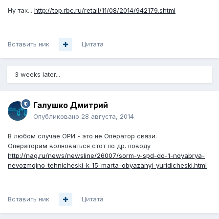
Ну так...
http://top.rbc.ru/retail/11/08/2014/942179.shtml
Вставить ник
Цитата
3 weeks later...
Галушко Дмитрий
Опубликовано
28 августа, 2014
В любом случае ОРИ - это не Оператор связи.
Операторам волноваться стот по др. поводу
http://nag.ru/news/newsline/26007/sorm-v-spd-do-1-noyabrya-
nevozmojno-tehnicheski-k-15-marta-obyazanyi-yuridicheski.html
Вставить ник
Цитата