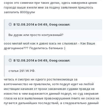
сорок это семечки при таких делах, здесь наверняка ценик
гораздо выше ежели мне за подачу заявления пришлось
заплатить 8000рупи
В 12.08.2014 в 04:49, Goog сказал:
Вы дурак или просто контуженный?
оооо милай мой как я давно вась не слыхивал - Как Ваше
драгоценное??? Поделитесь батенька :)
В 12.08.2014 в 04:49, Goog сказал:
статья 291 УК РФ.
четась я смотрю ни одного ростелекомовца за
взяточничество не привлекли, хотя подкуп идет на любой
инстанции начиная от проки заканчивая судами правда не
известно в чем выражается данный подкуп, но суд закрывая
глаза на все выявленные правонарушения пчмто ни скока не
пугается дальнейших последствий, а следовательно данный