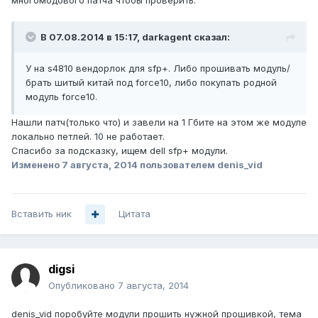
многомодового патча чтобы проверить.
В 07.08.2014 в 15:17, darkagent сказал:
У на s4810 вендорлок для sfp+. Либо прошивать модуль/
брать шитый китай под force10, либо покупать родной
модуль force10.
Нашли патч(только что) и завели на 1 Гбите на этом же модуле
локально петлей. 10 не работает.
Спасибо за подсказку, ищем dell sfp+ модули.
Изменено
7 августа, 2014
пользователем denis_vid
Вставить ник
Цитата
digsi
Опубликовано
7 августа, 2014
denis_vid поробуйте модули прошить нужной прошивкой, тема