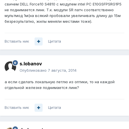
свичем DELL Force10 S4810 c модулем intel PC E10GSFPSRG1P5
не поднимается линк. Т.к. модули SR патч соответственно
мультмод 1м(на всякий пробовали увеличивать длину до 15м
безрезультатно, жилы меняли местами тоже).
Вставить ник
Цитата
s.lobanov
Опубликовано
7 августа, 2014
а если сделать локальную петлю из оптики, то на каждой
отдельной железке поднимается линк?
Вставить ник
Цитата