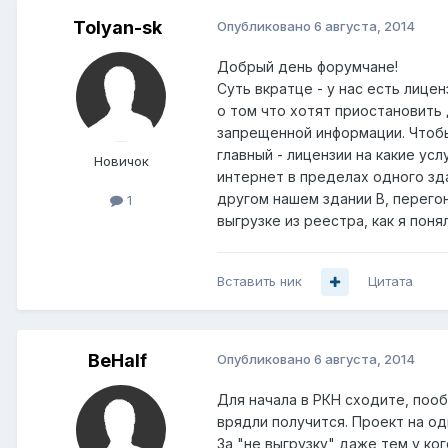
Tolyan-sk
Опубликовано
6 августа, 2014
Добрый день форумчане!
Суть вкратце - у нас есть лице
о том что хотят приостановить 
запрещенной информации. Чтобы
главный - лицензии на какие ус
Новичок
интернет в пределах одного зда
другом нашем здании В, перего
1
выгрузке из реестра, как я пон
Вставить ник
Цитата
BeHalf
Опубликовано
6 августа, 2014
Для начала в РКН сходите, пооб
врядли получится. Проект на од
За "не выгрузку" даже тем у ко