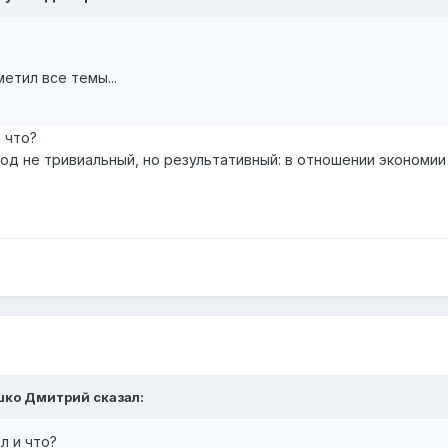
метил все темы...
 что?
ход не тривиальный, но результативный: в отношении экономии 
ушко Дмитрий сказал:
л и что?