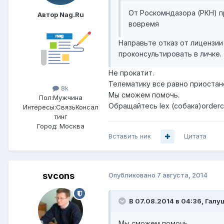
От Роскомндазора (РКН) пр
Автор Nag.Ru
вовремя
Направьте отказ от лицензи
проконсультировать в личке.
Не прокатит.
Телематику все равно приостан
8k
Мы сможем помочь.
Пол:
Мужчина
Обращайтесь lex (собака)orderc
Интересы:
СвязьКонсал
тинг
Город:
Москва
Вставить ник
Цитата
svcons
Опубликовано
7 августа, 2014
В 07.08.2014 в 04:36, Гал
Мы сможем помочь.