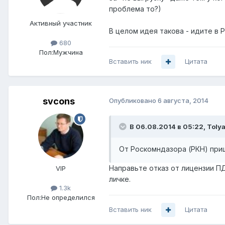
проблема то?)
Активный участник
В целом идея такова - идите в 
680
Пол:
Мужчина
Вставить ник
Цитата
svcons
Опубликовано
6 августа, 2014
В 06.08.2014 в 05:22, Toly
От Роскомндазора (РКН) приш
Направьте отказ от лицензии П
VIP
личке.
1.3k
Пол:
Не определился
Вставить ник
Цитата