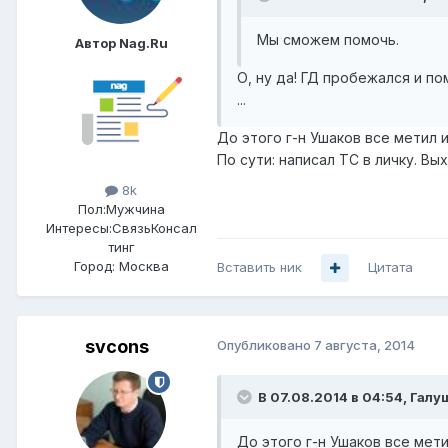
Мы сможем помочь.
Автор Nag.Ru
О, ну да! ГД пробежался и по
...
До этого г-н Ушаков все метил и
По сути: написал ТС в личку. Вы
8k
Пол:
Мужчина
Интересы:
СвязьКонсал
тинг
Город:
Москва
Вставить ник
Цитата
svcons
Опубликовано
7 августа, 2014
В 07.08.2014 в 04:54, Гал
До этого г-н Ушаков все мети