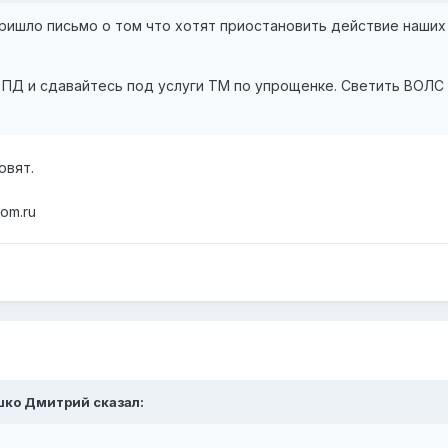
ишло письмо о том что хотят приостановить действие наших л
и ПД и сдавайтесь под услуги ТМ по упрощенке. Светить ВОЛ
овят.
om.ru
ушко Дмитрий сказал: