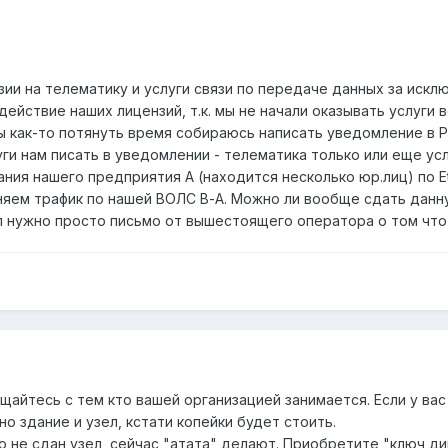
нзии на телематику и услуги связи по передаче данных за иск
действие наших лицензий, т.к. мы не начали оказывать услуги
 как-то потянуть время собираюсь написать уведомление в РК
луги нам писать в уведомлении - телематика только или еще у
ния нашего предприятия А (находится несколько юр.лиц) по E
няем трафик по нашей ВОЛС В-А. Можно ли вообще сдать данн
ял нужно просто письмо от вышестоящего оператора о том что
щайтесь с тем кто вашей организацией занимается. Если у ва
но здание и узел, кстати копейки будет стоить.
го не сдан узел, сейчас "атата" делают. Приобретите "ключ д