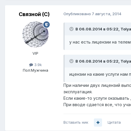
Связной (С)
Опубликовано
7 августа, 2014
В 06.08.2014 в 05:22, Toly
у нас есть лицензии на теле
VIP
В 06.08.2014 в 05:22, Toly
3.9k
Пол:
Мужчина
ицензии на какие услуги нам
При наличии двух лицензий вып
эксплуатация.
Если какие-то услуги оказывать
При вводе сдается все, что уча
Вставить ник
Цитата