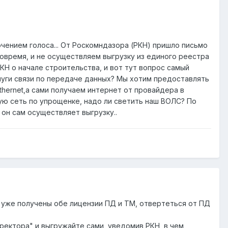
лючением голоса... От Роскомндазора (РКН) пришло письмо
 вовремя, и не осуществляем выгрузку из единого реестра
Н о начале строительства, и вот тут вопрос самый
слуги связи по передаче данных? Мы хотим предоставлять
thernet,а сами получаем интернет от провайдера в
ую сеть по упрощенке, надо ли светить наш ВОЛС? По
 он сам осуществляет выгрузку..
с уже получены обе лицензии ПД и ТМ, отвертеться от ПД
иректора" и выгружайте сами, уведомив РКН, в чем