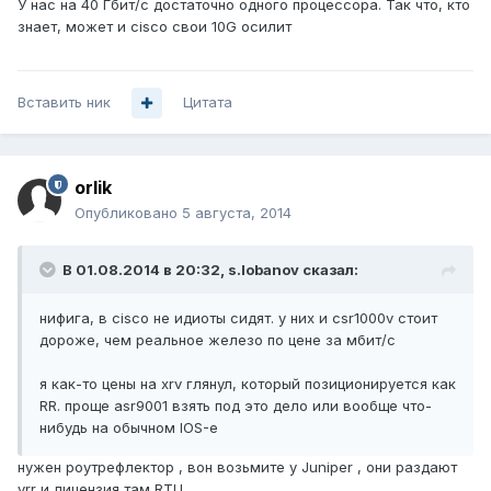
У нас на 40 Гбит/c достаточно одного процессора. Так что, кто
знает, может и cisco свои 10G осилит
Вставить ник
Цитата
orlik
Опубликовано
5 августа, 2014
В 01.08.2014 в 20:32, s.lobanov сказал:
нифига, в cisco не идиоты сидят. у них и csr1000v стоит
дороже, чем реальное железо по цене за мбит/с
я как-то цены на xrv глянул, который позиционируется как
RR. проще asr9001 взять под это дело или вообще что-
нибудь на обычном IOS-е
нужен роутрефлектор , вон возьмите у Juniper , они раздают
vrr и лицензия там RTU.