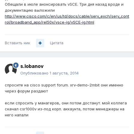
Обещали в июле анонсировать vSCE. Три дня назад вроде и
документацию выложили
http://www.cisco.com/c/en/us/td/docs/cable/serv_exch/serv_cont
rol/broadband_app/rel50x/vsce-ig/vSCE-ig.html
Вставить ник
Цитата
s.lobanov
Опубликовано
1 августа, 2014
спросите на cisco support forum. xrv-demo-2mbit они именно
через форум раздают
если спросить у манагеров, они потом достанут. мой коллега
скачал csr1000v из-под корп. аккаунта, потом менеджеры на
него напали