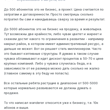
До 500 абонентов это не бизнес, а проект. Цена считается по
затратам и договоренности. Просто смотришь сколько
потратил бы сам и накидываешь сверху за время и результат.
До 5000 абонентов это не бизнес на продажу, а живопырка.
Тут возможны две крайности, либо чувак цветет и жиреет и
скажем достиг какого то ограничения в развитии - например
накрыл район, в котором имеет административный ресурс, а
дальше не может. Вот он решает стать миллионером. Часто
это бывают кэптивные структуры. Я думаю в таком случае
чувака обламывают и идет дисконт процентов в 50-70 к цене
крупных компаний. Либо у чувака случилась беда, и в
зависимости от ее размера можно дать сколько не жалко
(главное самому в эту беду не попасть).
Все остальные ребята растущие в диапазоне от 500-5000
которые нормально развиваются не должны думать о
продаже.
То что написал wanderer относится уже к бизнесу, т.е. 10к
абонов и выше.