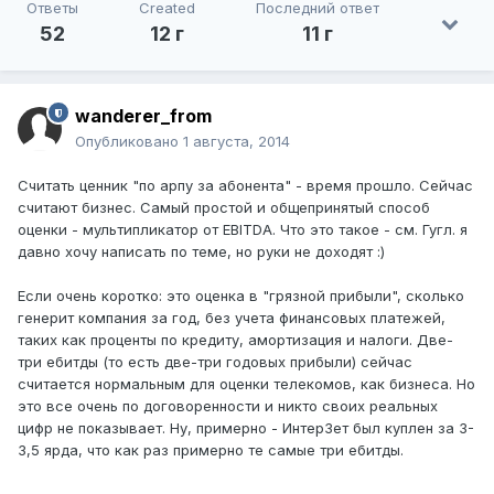
Ответы
Created
Последний ответ
52
12 г
11 г
wanderer_from
Опубликовано
1 августа, 2014
Считать ценник "по арпу за абонента" - время прошло. Сейчас
считают бизнес. Самый простой и общепринятый способ
оценки - мультипликатор от EBITDA. Что это такое - см. Гугл. я
давно хочу написать по теме, но руки не доходят :)
Если очень коротко: это оценка в "грязной прибыли", сколько
генерит компания за год, без учета финансовых платежей,
таких как проценты по кредиту, амортизация и налоги. Две-
три ебитды (то есть две-три годовых прибыли) сейчас
считается нормальным для оценки телекомов, как бизнеса. Но
это все очень по договоренности и никто своих реальных
цифр не показывает. Ну, примерно - ИнтерЗет был куплен за 3-
3,5 ярда, что как раз примерно те самые три ебитды.