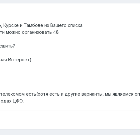
, Курске и Тамбове из Вашего списка.
сти можно организовать 48
асшить?
ючая Интернет)
стелекомом есть(хотя есть и другие варианты, мы являемся о
ородах ЦФО.