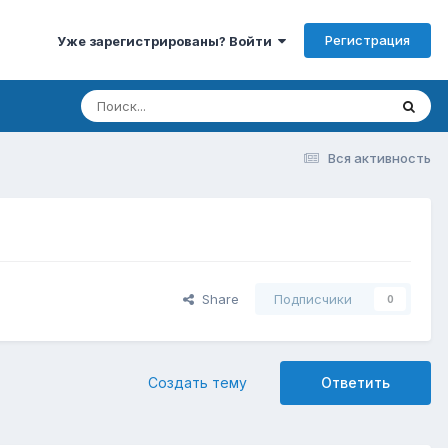
Регистрация
Уже зарегистрированы? Войти
Вся активность
Share
Подписчики
0
Создать тему
Ответить