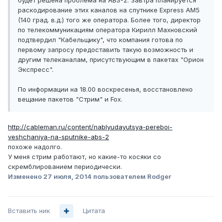
будет решена проблема на ABS-2. Завтра планируется
раскодирование этих каналов на спутнике Express AM5
(140 град. в.д.) того же оператора. Более того, директор
по телекоммуникациям оператора Кирилл Махновский
подтвердил "Кабельщику", что компания готова по
первому запросу предоставить такую возможность и
другим телеканалам, присутствующим в пакетах "Орион
Экспресс".
По информации на 18.00 воскресенья, восстановлено
вещание пакетов "Стрим" и Fox.
http://cableman.ru/content/nablyudayutsya-pereboi-
veshchaniya-na-sputnike-abs-2
похоже надолго.
У меня стрим работают, но какие-то косяки со
скремблированием периодически.
Изменено
27 июля, 2014
пользователем Rodger
Вставить ник
Цитата