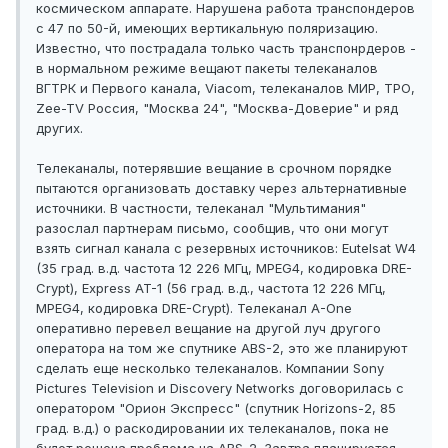
космическом аппарате. Нарушена работа транспондеров
с 47 по 50-й, имеющих вертикальную поляризацию.
Известно, что пострадала только часть транспонрдеров -
в нормальном режиме вещают пакеты телеканалов
ВГТРК и Первого канала, Viacom, телеканалов МИР, ТРО,
Zee-TV Россия, "Москва 24", "Москва-Доверие" и ряд
других.
Телеканалы, потерявшие вещание в срочном порядке
пытаются организовать доставку через альтернативные
источники. В частности, телеканал "Мультимания"
разослал партнерам письмо, сообщив, что они могут
взять сигнал канала с резервных источников: Eutelsat W4
(35 град. в.д. частота 12 226 МГц, MPEG4, кодировка DRE-
Crypt), Express AT-1 (56 град. в.д., частота 12 226 МГц,
MPEG4, кодировка DRE-Crypt). Телеканал A-One
оперативно перевел вещание на другой луч другого
оператора на том же спутнике ABS-2, это же планируют
сделать еще несколько телеканалов. Компании Sony
Pictures Television и Discovery Networks договорилась с
оператором "Орион Экспресс" (спутник Horizons-2, 85
град. в.д.) о раскодировании их телеканалов, пока не