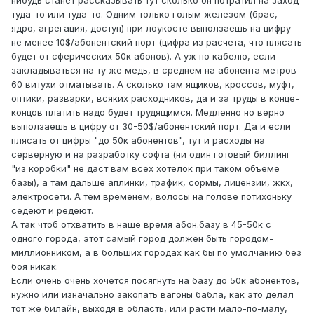
нибудь станет рассказывать тут сколько он потратил на заход
туда-то или туда-то. Одним только голым железом (брас,
ядро, агрегация, доступ) при лоукосте выползаешь на цифру
не менее 10$/абонентский порт (цифра из расчета, что плясать
будет от сферических 50к абонов). А уж по кабелю, если
закладываться на ту же медь, в среднем на абонента метров
60 витухи отматывать. А сколько там ящиков, кроссов, муфт,
оптики, разварки, всяких расходников, да и за труды в конце-
концов платить надо будет трудящимся. Медленно но верно
выползаешь в цифру от 30-50$/абонентский порт. Да и если
плясать от цифры "до 50к абонентов", тут и расходы на
серверную и на разработку софта (ни один готовый биллинг
"из коробки" не даст вам всех хотелок при таком объеме
базы), а там дальше аплинки, трафик, сормы, лицензии, жкх,
электросети. А тем временем, волосы на голове потихоньку
седеют и редеют.
А так чтоб отхватить в наше время абон.базу в 45-50к с
одного города, этот самый город должен быть городом-
миллионником, а в больших городах как бы по умолчанию без
боя никак.
Если очень очень хочется посягнуть на базу до 50к абонентов,
нужно или изначально закопать вагоны бабла, как это делал
тот же билайн, выходя в область, или расти мало-по-малу,