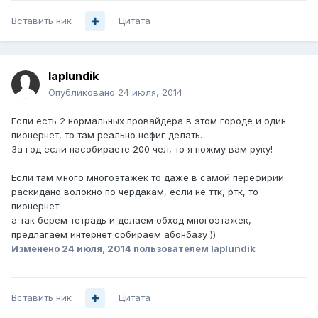
Вставить ник
Цитата
laplundik
Опубликовано
24 июля, 2014
Если есть 2 нормальных провайдера в этом городе и один
пионернет, то там реально нефиг делать.
За год если насобираете 200 чел, то я пожму вам руку!
Если там много многоэтажек то даже в самой перефирии
раскидано волокно по чердакам, если не ттк, ртк, то
пионернет
а так берем тетрадь и делаем обход многоэтажек,
предлагаем интернет собираем абонбазу ))
Изменено
24 июля, 2014
пользователем laplundik
Вставить ник
Цитата