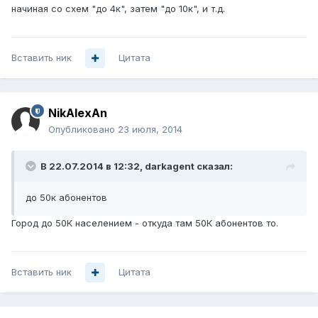
начиная со схем "до 4к", затем "до 10к", и т.д.
Вставить ник
Цитата
NikAlexAn
Опубликовано
23 июля, 2014
В 22.07.2014 в 12:32, darkagent сказал:
до 50к абонентов
Город до 50К населением - откуда там 50К абонентов то.
Вставить ник
Цитата